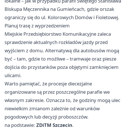
lokalne – jak w przypadku parafii Świętego Stanisława
Biskupa Męczennika na Gumieńcach, gdzie orszak
ograniczy się do ul. Kolorowych Domów i Fioletowej.
Planuj trasę z wyprzedzeniem
Miejskie Przedsiębiorstwo Komunikacyjne zaleca
sprawdzenie aktualnych rozkładów jazdy przed
wyjściem z domu. Alternatywą dla autobusów mogą
być – tam, gdzie to możliwe – tramwaje oraz piesze
dojścia do przystanków poza objętymi zamknięciem
ulicami.
Warto pamiętać, że procesje diecezjalne
organizowane są przez poszczególne parafie we
własnym zakresie. Oznacza to, że godziny mogą ulec
niewielkim zmianom zależnie od warunków
pogodowych lub decyzji proboszczów.
na podstawie:
ZDiTM Szczecin
.