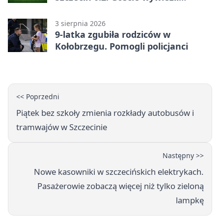
zwycięstwo w 2. kolejce PKO BP
Ekstraklasy
3 sierpnia 2026
9-latka zgubiła rodziców w
Kołobrzegu. Pomogli policjanci
<< Poprzedni
Piątek bez szkoły zmienia rozkłady autobusów i
tramwajów w Szczecinie
Następny >>
Nowe kasowniki w szczecińskich elektrykach.
Pasażerowie zobaczą więcej niż tylko zieloną
lampkę