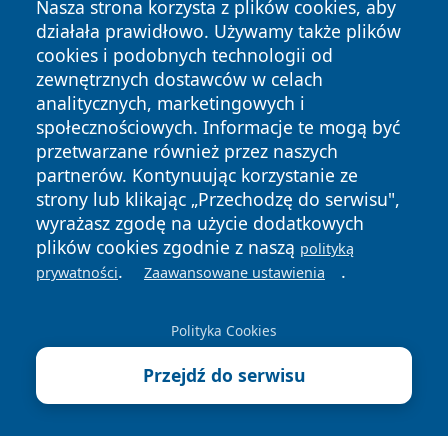
Nasza strona korzysta z plików cookies, aby
działała prawidłowo. Używamy także plików
cookies i podobnych technologii od
zewnętrznych dostawców w celach
analitycznych, marketingowych i
społecznościowych. Informacje te mogą być
przetwarzane również przez naszych
partnerów. Kontynuując korzystanie ze
Copyright © 2026 szczecin4u.pl Wszystkie prawa zastrzeżone.
strony lub klikając „Przechodzę do serwisu",
wyrażasz zgodę na użycie dodatkowych
Polityka
Polityka
plików cookies zgodnie z naszą
polityką
News
Autorzy
Prywatności
Cookies
.
.
prywatności
Zaawansowane ustawienia
Polityka Cookies
Przejdź do serwisu