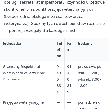
obsługi: sekretariat inspektoratu (czynności urzędowe
i kontrolne) oraz punkt przyjęć weterynaryjnych
(bezpośrednia obsługa interesantów przez
weterynarza). Godziny tych dwóch punktów różnią się
— poniżej szczegóły dla każdego z nich.
Jednostka
Tel
Fa
Godziny
ef
x
on
Graniczny Inspektorat
91
91
pn, śr, czw, pt:
Weterynarii w Szczecinie
43
43
8:00 - 16:00;
(czynności urzędowe i
0
0
wtorek: 8:00 -
Pokaż więcej
kontrole)
83
81
18:00
41
92
Przyjęcia weterynaryjne
—
—
poniedziałek:
10:00 - 11:00