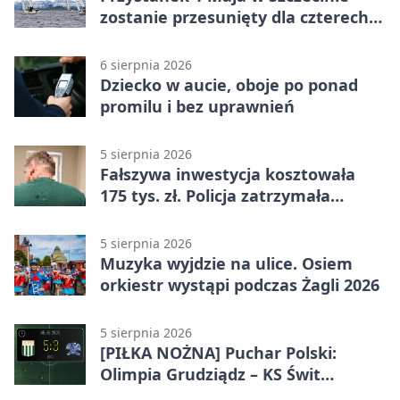
zostanie przesunięty dla czterech
linii
6 sierpnia 2026
Dziecko w aucie, oboje po ponad
promilu i bez uprawnień
5 sierpnia 2026
Fałszywa inwestycja kosztowała
175 tys. zł. Policja zatrzymała
podejrzanych
5 sierpnia 2026
Muzyka wyjdzie na ulice. Osiem
orkiestr wystąpi podczas Żagli 2026
5 sierpnia 2026
[PIŁKA NOŻNA] Puchar Polski:
Olimpia Grudziądz – KS Świt
Szczecin 5:3 po dogrywce. Świt