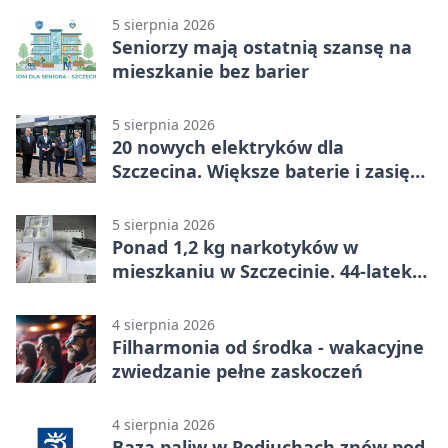
stracił dwubramkowe prowadzenie
5 sierpnia 2026
Seniorzy mają ostatnią szansę na
mieszkanie bez barier
5 sierpnia 2026
20 nowych elektryków dla
Szczecina. Większe baterie i zasięg
ponad 300 km
5 sierpnia 2026
Ponad 1,2 kg narkotyków w
mieszkaniu w Szczecinie. 44-latek
aresztowany
4 sierpnia 2026
Filharmonia od środka - wakacyjne
zwiedzanie pełne zaskoczeń
4 sierpnia 2026
Baza paliw w Podjuchach znów pod