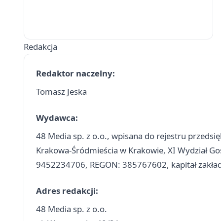
Redakcja
Redaktor naczelny:
Tomasz Jeska
Wydawca:
48 Media sp. z o.o., wpisana do rejestru przed
Krakowa-Śródmieścia w Krakowie, XI Wydział G
9452234706, REGON: 385767602, kapitał zakład
Adres redakcji:
48 Media sp. z o.o.