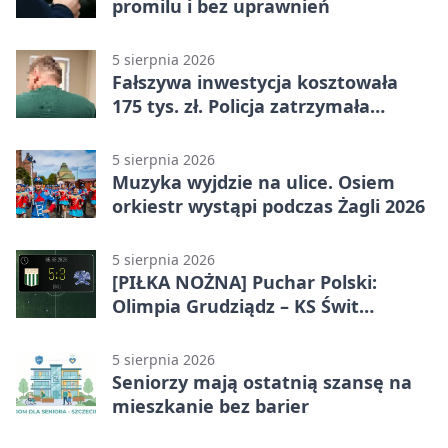
promilu i bez uprawnień
5 sierpnia 2026
Fałszywa inwestycja kosztowała
175 tys. zł. Policja zatrzymała
podejrzanych
5 sierpnia 2026
Muzyka wyjdzie na ulice. Osiem
orkiestr wystąpi podczas Żagli 2026
5 sierpnia 2026
[PIŁKA NOŻNA] Puchar Polski:
Olimpia Grudziądz – KS Świt
Szczecin 5:3 po dogrywce. Świt
stracił dwubramkowe prowadzenie
5 sierpnia 2026
Seniorzy mają ostatnią szansę na
mieszkanie bez barier