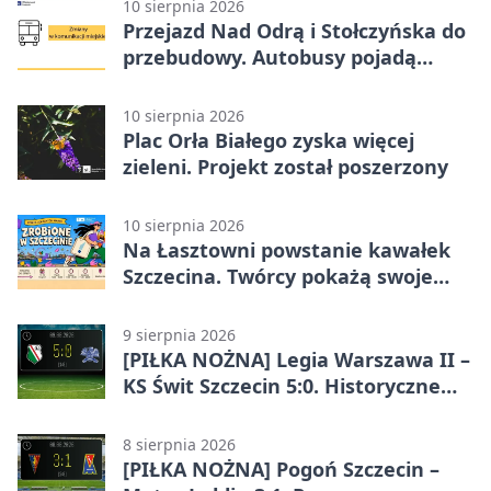
10 sierpnia 2026
Przejazd Nad Odrą i Stołczyńska do
przebudowy. Autobusy pojadą
inaczej
10 sierpnia 2026
Plac Orła Białego zyska więcej
zieleni. Projekt został poszerzony
10 sierpnia 2026
Na Łasztowni powstanie kawałek
Szczecina. Twórcy pokażą swoje
marki
9 sierpnia 2026
[PIŁKA NOŻNA] Legia Warszawa II –
KS Świt Szczecin 5:0. Historyczne
zwycięstwo rezerw Legii w Betclic 2.
lidze
8 sierpnia 2026
[PIŁKA NOŻNA] Pogoń Szczecin –