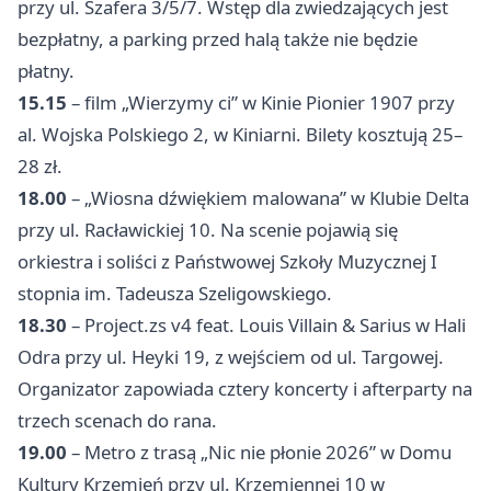
przy ul. Szafera 3/5/7. Wstęp dla zwiedzających jest
bezpłatny, a parking przed halą także nie będzie
płatny.
15.15
– film „Wierzymy ci” w Kinie Pionier 1907 przy
al. Wojska Polskiego 2, w Kiniarni. Bilety kosztują 25–
28 zł.
18.00
– „Wiosna dźwiękiem malowana” w Klubie Delta
przy ul. Racławickiej 10. Na scenie pojawią się
orkiestra i soliści z Państwowej Szkoły Muzycznej I
stopnia im. Tadeusza Szeligowskiego.
18.30
– Project.zs v4 feat. Louis Villain & Sarius w Hali
Odra przy ul. Heyki 19, z wejściem od ul. Targowej.
Organizator zapowiada cztery koncerty i afterparty na
trzech scenach do rana.
19.00
– Metro z trasą „Nic nie płonie 2026” w Domu
Kultury Krzemień przy ul. Krzemiennej 10 w