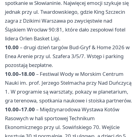
spotkanie w Słowianinie. Najwięcej emocji szykuje się
jednak przy ul. Twardowskiego, gdzie King Szczecin
zagra z Dzikimi
Warszawa
po zwycięstwie nad
Śląskiem
Wrocław
90:81, które dało zespołowi fotel
lidera Orlen Basket Ligi.
10.00
– drugi dzień targów Bud-Gryf & Home 2026 w
Enea Arenie przy ul. Szafera 3/5/7. Wstęp i parking
pozostają bezpłatne.
10.00–18.00
– Festiwal Wody w Morskim Centrum
Nauki im. prof. Jerzego Stelmacha przy Nad Duńczycą
1. W programie są warsztaty, pokazy w planetarium,
gra terenowa, spotkania naukowe i stoiska partnerów.
10.00–17.00
– Międzynarodowa Wystawa Kotów
Rasowych w hali sportowej Technikum
Ekonomicznego przy ul. Sowińskiego 70. Wejście
kosztuje 30 zł normalnie, 20 zł ulgowo, a dzieci do 5.