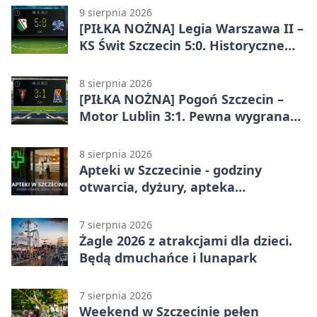
9 sierpnia 2026
[PIŁKA NOŻNA] Legia Warszawa II –
KS Świt Szczecin 5:0. Historyczne
zwycięstwo rezerw Legii w Betclic 2.
lidze
8 sierpnia 2026
[PIŁKA NOŻNA] Pogoń Szczecin –
Motor Lublin 3:1. Pewna wygrana
Portowców w PKO BP Ekstraklasie
8 sierpnia 2026
Apteki w Szczecinie - godziny
otwarcia, dyżury, apteka
całodobowa
7 sierpnia 2026
Żagle 2026 z atrakcjami dla dzieci.
Będą dmuchańce i lunapark
7 sierpnia 2026
Weekend w Szczecinie pełen