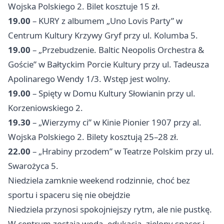
Wojska Polskiego 2. Bilet kosztuje 15 zł.
19.00
– KURY z albumem „Uno Lovis Party” w
Centrum Kultury Krzywy Gryf przy ul. Kolumba 5.
19.00
– „Przebudzenie. Baltic Neopolis Orchestra &
Goście” w Bałtyckim Porcie Kultury przy ul. Tadeusza
Apolinarego Wendy 1/3. Wstęp jest wolny.
19.00
– Spięty w Domu Kultury Słowianin przy ul.
Korzeniowskiego 2.
19.30
– „Wierzymy ci” w Kinie Pionier 1907 przy al.
Wojska Polskiego 2. Bilety kosztują 25–28 zł.
22.00
– „Hrabiny przodem” w Teatrze Polskim przy ul.
Swarożyca 5.
Niedziela zamknie weekend rodzinnie, choć bez
sportu i spaceru się nie obejdzie
Niedziela przynosi spokojniejszy rytm, ale nie pustkę.
W centrum zostają woda, edukacja, zielony spacer i