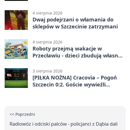
zaprojektowali nocne widowisko
4 sierpnia 2026
Dwaj podejrzani o włamania do
sklepów w Szczecinie zatrzymani
4 sierpnia 2026
Roboty przejmą wakacje w
Przecławiu - dzieci zbudują własne
miasto
3 sierpnia 2026
[PIŁKA NOŻNA] Cracovia – Pogoń
Szczecin 0:2. Goście wywieźli
zwycięstwo w 2. kolejce PKO BP
Ekstraklasy
<< Poprzedni
Radiowóz i odciski palców - policjanci z Dąbia dali