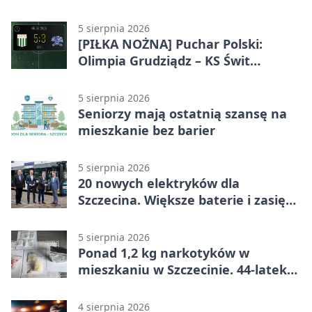
5 sierpnia 2026
[PIŁKA NOŻNA] Puchar Polski:
Olimpia Grudziądz – KS Świt
Szczecin 5:3 po dogrywce. Świt
stracił dwubramkowe prowadzenie
5 sierpnia 2026
Seniorzy mają ostatnią szansę na
mieszkanie bez barier
5 sierpnia 2026
20 nowych elektryków dla
Szczecina. Większe baterie i zasięg
ponad 300 km
5 sierpnia 2026
Ponad 1,2 kg narkotyków w
mieszkaniu w Szczecinie. 44-latek
aresztowany
4 sierpnia 2026