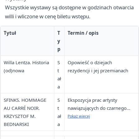
Wszystkie wystawy są dostępne w godzinach otwarcia
willi i wliczone w cenę biletu wstępu.
Tytuł
T
Termin / opis
y
p
Willa Lentza. Historia
S
Opowieść o dziejach
(od)nowa
t
rezydencji i jej przemianach
ał
a
SFINKS. HOMMAGE
S
Ekspozycja prac artysty
AU CARRÉ NOIR.
t
nawiązujących do czarnego
KRZYSZTOF M.
ał
kwadratu Malewicza
Pokaż więcej
BEDNARSKI
a