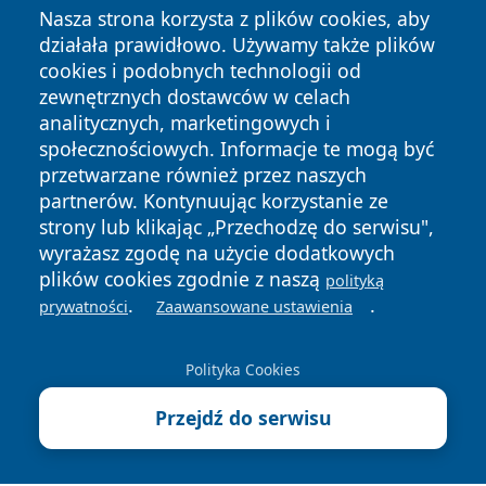
Nasza strona korzysta z plików cookies, aby
działała prawidłowo. Używamy także plików
cookies i podobnych technologii od
zewnętrznych dostawców w celach
analitycznych, marketingowych i
społecznościowych. Informacje te mogą być
przetwarzane również przez naszych
partnerów. Kontynuując korzystanie ze
strony lub klikając „Przechodzę do serwisu",
Copyright © 2026 szczecin4u.pl Wszystkie prawa zastrzeżone.
wyrażasz zgodę na użycie dodatkowych
plików cookies zgodnie z naszą
polityką
.
.
prywatności
Zaawansowane ustawienia
Polityka
Polityka
News
Autorzy
Prywatności
Cookies
Polityka Cookies
Przejdź do serwisu