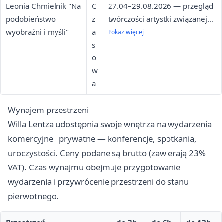
Leonia Chmielnik "Na
C
27.04–29.08.2026 — przegląd
podobieństwo
z
twórczości artystki związanej
wyobraźni i myśli"
a
ze szczecińskim środowiskiem
Pokaż więcej
s
o
w
a
Wynajem przestrzeni
Willa Lentza udostępnia swoje wnętrza na wydarzenia
komercyjne i prywatne — konferencje, spotkania,
uroczystości. Ceny podane są brutto (zawierają 23%
VAT). Czas wynajmu obejmuje przygotowanie
wydarzenia i przywrócenie przestrzeni do stanu
pierwotnego.