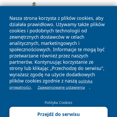
Nasza strona korzysta z plików cookies, aby
działała prawidłowo. Używamy także plików
cookies i podobnych technologii od
zewnętrznych dostawców w celach
analitycznych, marketingowych i
społecznościowych. Informacje te mogą być
przetwarzane również przez naszych
partnerów. Kontynuując korzystanie ze
Copyright © 2026 szczecin4u.pl Wszystkie prawa zastrzeżone.
strony lub klikając „Przechodzę do serwisu",
wyrażasz zgodę na użycie dodatkowych
plików cookies zgodnie z naszą
polityką
Polityka
Polityka
.
.
prywatności
Zaawansowane ustawienia
News
Autorzy
Prywatności
Cookies
Polityka Cookies
Przejdź do serwisu