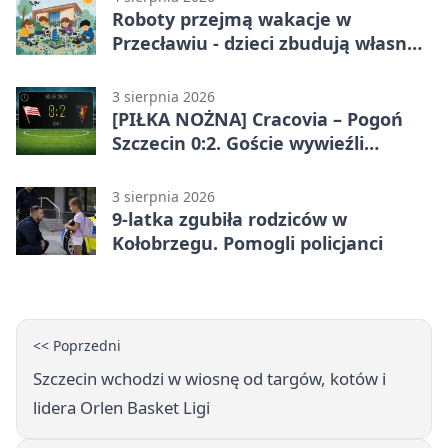
Roboty przejmą wakacje w
Przecławiu - dzieci zbudują własne
miasto
3 sierpnia 2026
[PIŁKA NOŻNA] Cracovia – Pogoń
Szczecin 0:2. Goście wywieźli
zwycięstwo w 2. kolejce PKO BP
Ekstraklasy
3 sierpnia 2026
9-latka zgubiła rodziców w
Kołobrzegu. Pomogli policjanci
<< Poprzedni
Szczecin wchodzi w wiosnę od targów, kotów i
lidera Orlen Basket Ligi