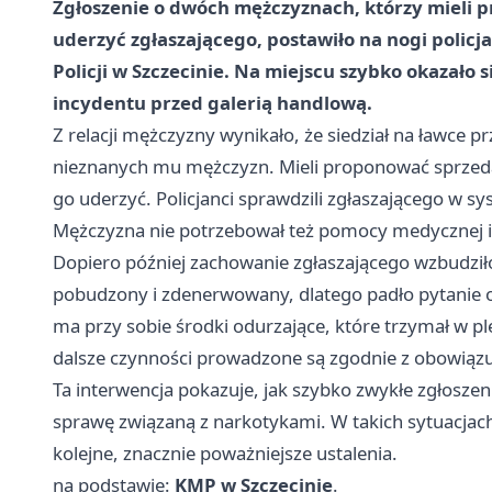
Zgłoszenie o dwóch mężczyznach, którzy mieli 
uderzyć zgłaszającego, postawiło na nogi polic
Policji w Szczecinie. Na miejscu szybko okazało s
incydentu przed galerią handlową.
Z relacji mężczyzny wynikało, że siedział na ławce p
nieznanych mu mężczyzn. Mieli proponować sprzedaż
go uderzyć. Policjanci sprawdzili zgłaszającego w sys
Mężczyzna nie potrzebował też pomocy medycznej i 
Dopiero później zachowanie zgłaszającego wzbudziło
pobudzony i zdenerwowany, dlatego padło pytanie o
ma przy sobie środki odurzające, które trzymał w ple
dalsze czynności prowadzone są zgodnie z obowiąz
Ta interwencja pokazuje, jak szybko zwykłe zgłosze
sprawę związaną z narkotykami. W takich sytuacjac
kolejne, znacznie poważniejsze ustalenia.
na podstawie:
KMP w Szczecinie
.