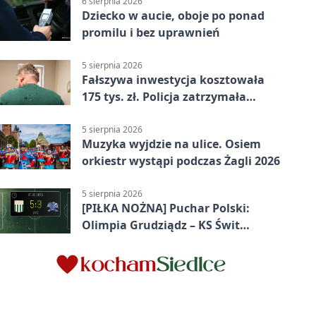
6 sierpnia 2026
Dziecko w aucie, oboje po ponad
promilu i bez uprawnień
5 sierpnia 2026
Fałszywa inwestycja kosztowała
175 tys. zł. Policja zatrzymała
podejrzanych
5 sierpnia 2026
Muzyka wyjdzie na ulice. Osiem
orkiestr wystąpi podczas Żagli 2026
5 sierpnia 2026
[PIŁKA NOŻNA] Puchar Polski:
Olimpia Grudziądz – KS Świt
Szczecin 5:3 po dogrywce. Świt
stracił dwubramkowe prowadzenie