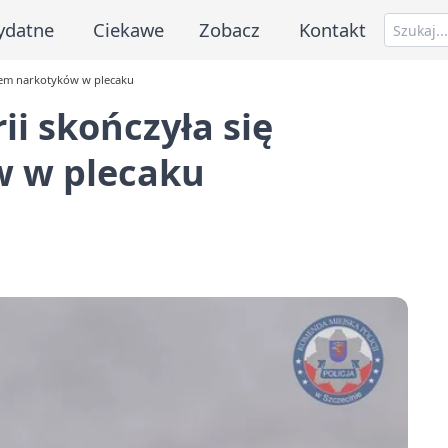
ydatne
Ciekawe
Zobacz
Kontakt
ciem narkotyków w plecaku
ii skończyła się
w w plecaku