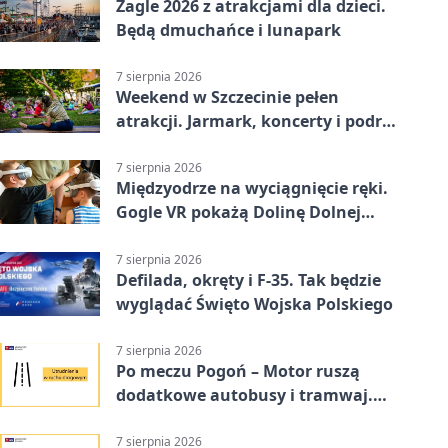
Żagle 2026 z atrakcjami dla dzieci.
Będą dmuchańce i lunapark
7 sierpnia 2026
Weekend w Szczecinie pełen
atrakcji. Jarmark, koncerty i podróż
tramwajem
7 sierpnia 2026
Międzyodrze na wyciągnięcie ręki.
Gogle VR pokażą Dolinę Dolnej
Odry
7 sierpnia 2026
Defilada, okręty i F-35. Tak będzie
wyglądać Święto Wojska Polskiego
7 sierpnia 2026
Po meczu Pogoń – Motor ruszą
dodatkowe autobusy i tramwaj.
Znamy trasy
7 sierpnia 2026