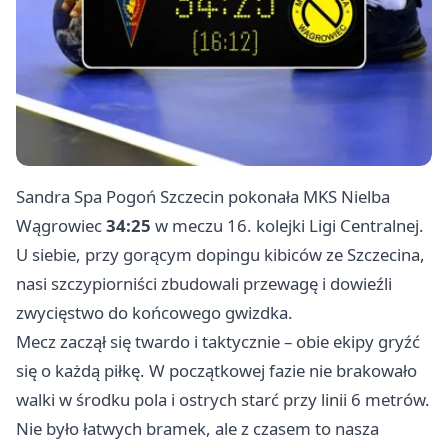
Sandra Spa Pogoń Szczecin pokonała MKS Nielba
Wągrowiec
34:25
w meczu 16. kolejki Ligi Centralnej.
U siebie, przy gorącym dopingu kibiców ze Szczecina,
nasi szczypiorniści zbudowali przewagę i dowieźli
zwycięstwo do końcowego gwizdka.
Mecz zaczął się twardo i taktycznie – obie ekipy gryźć
się o każdą piłkę. W początkowej fazie nie brakowało
walki w środku pola i ostrych starć przy linii 6 metrów.
Nie było łatwych bramek, ale z czasem to nasza