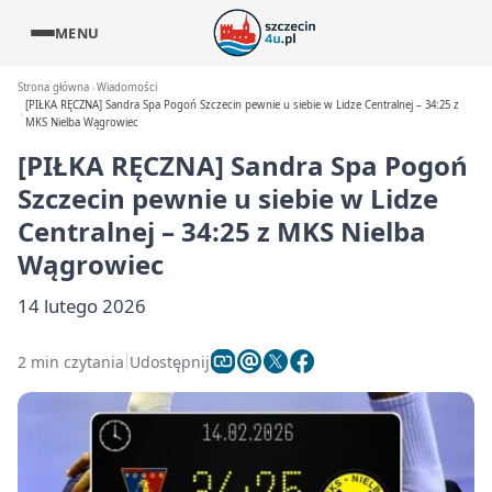
MENU
Strona główna
Wiadomości
[PIŁKA RĘCZNA] Sandra Spa Pogoń Szczecin pewnie u siebie w Lidze Centralnej – 34:25 z
MKS Nielba Wągrowiec
[PIŁKA RĘCZNA] Sandra Spa Pogoń
Szczecin pewnie u siebie w Lidze
Centralnej – 34:25 z MKS Nielba
Wągrowiec
14 lutego 2026
2 min czytania
Udostępnij