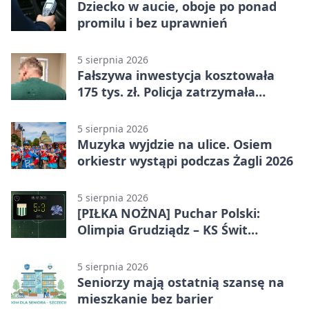
Dziecko w aucie, oboje po ponad
promilu i bez uprawnień
5 sierpnia 2026
Fałszywa inwestycja kosztowała
175 tys. zł. Policja zatrzymała
podejrzanych
5 sierpnia 2026
Muzyka wyjdzie na ulice. Osiem
orkiestr wystąpi podczas Żagli 2026
5 sierpnia 2026
[PIŁKA NOŻNA] Puchar Polski:
Olimpia Grudziądz – KS Świt
Szczecin 5:3 po dogrywce. Świt
stracił dwubramkowe prowadzenie
5 sierpnia 2026
Seniorzy mają ostatnią szansę na
mieszkanie bez barier