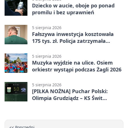
Dziecko w aucie, oboje po ponad
promilu i bez uprawnień
5 sierpnia 2026
Fałszywa inwestycja kosztowała
175 tys. zł. Policja zatrzymała
podejrzanych
5 sierpnia 2026
Muzyka wyjdzie na ulice. Osiem
orkiestr wystąpi podczas Żagli 2026
5 sierpnia 2026
[PIŁKA NOŻNA] Puchar Polski:
Olimpia Grudziądz – KS Świt
Szczecin 5:3 po dogrywce. Świt
stracił dwubramkowe prowadzenie
<< Poprzedni