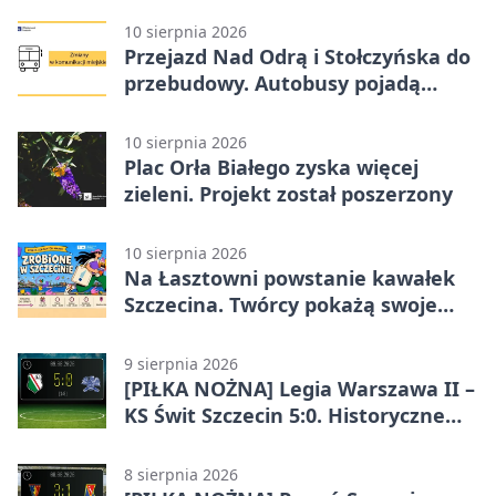
10 sierpnia 2026
Przejazd Nad Odrą i Stołczyńska do
przebudowy. Autobusy pojadą
inaczej
10 sierpnia 2026
Plac Orła Białego zyska więcej
zieleni. Projekt został poszerzony
10 sierpnia 2026
Na Łasztowni powstanie kawałek
Szczecina. Twórcy pokażą swoje
marki
9 sierpnia 2026
[PIŁKA NOŻNA] Legia Warszawa II –
KS Świt Szczecin 5:0. Historyczne
zwycięstwo rezerw Legii w Betclic 2.
lidze
8 sierpnia 2026