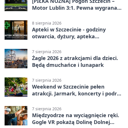
[PIŁKA NOŻNA] Pogoń Szczecin –
Motor Lublin 3:1. Pewna wygrana
Portowców w PKO BP Ekstraklasie
8 sierpnia 2026
Apteki w Szczecinie - godziny
otwarcia, dyżury, apteka
całodobowa
7 sierpnia 2026
Żagle 2026 z atrakcjami dla dzieci.
Będą dmuchańce i lunapark
7 sierpnia 2026
Weekend w Szczecinie pełen
atrakcji. Jarmark, koncerty i podróż
tramwajem
7 sierpnia 2026
Międzyodrze na wyciągnięcie ręki.
Gogle VR pokażą Dolinę Dolnej