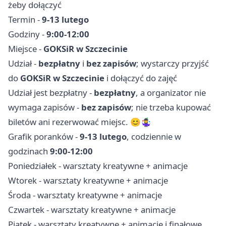
żeby dołączyć
Termin -
9-13 lutego
Godziny -
9:00-12:00
Miejsce -
GOKSiR w Szczecinie
Udział -
bezpłatny
i
bez zapisów
; wystarczy przyjść
do
GOKSiR w Szczecinie
i dołączyć do zajęć
Udział jest bezpłatny -
bezpłatny
, a organizator nie
wymaga zapisów -
bez zapisów
; nie trzeba kupować
biletów ani rezerwować miejsc. 😊🤹‍♀️
Grafik poranków -
9-13 lutego
, codziennie w
godzinach
9:00-12:00
Poniedziałek - warsztaty kreatywne + animacje
Wtorek - warsztaty kreatywne + animacje
Środa - warsztaty kreatywne + animacje
Czwartek - warsztaty kreatywne + animacje
Piątek - warsztaty kreatywne + animacje i finałowe