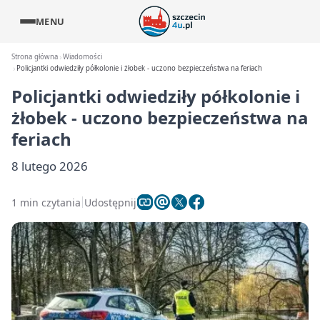
MENU
Strona główna
Wiadomości
Policjantki odwiedziły półkolonie i żłobek - uczono bezpieczeństwa na feriach
Policjantki odwiedziły półkolonie i
żłobek - uczono bezpieczeństwa na
feriach
8 lutego 2026
1 min czytania
Udostępnij