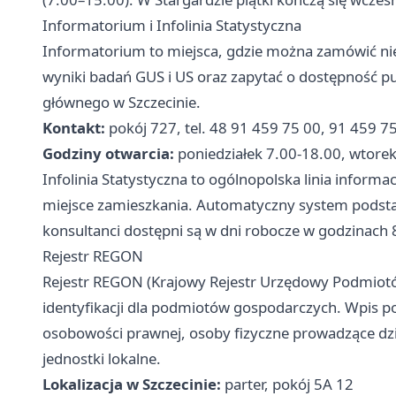
Informatorium i Infolinia Statystyczna
Informatorium to miejsca, gdzie można zamówić nie
wyniki badań GUS i US oraz zapytać o dostępność pu
głównego w Szczecinie.
Kontakt:
pokój 727, tel. 48 91 459 75 00, 91 459 7
Godziny otwarcia:
poniedziałek 7.00-18.00, wtorek
Infolinia Statystyczna to ogólnopolska linia inform
miejsce zamieszkania. Automatyczny system podsta
konsultanci dostępni są w dni robocze w godzinach 
Rejestr REGON
Rejestr REGON (Krajowy Rejestr Urzędowy Podmio
identyfikacji dla podmiotów gospodarczych. Wpis p
osobowości prawnej, osoby fizyczne prowadzące dzia
jednostki lokalne.
Lokalizacja w Szczecinie:
parter, pokój 5A 12