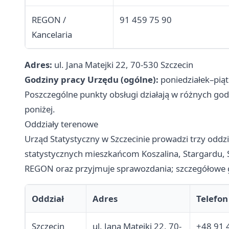
REGON /
91 459 75 90
Kancelaria
Adres:
ul. Jana Matejki 22, 70-530 Szczecin
Godziny pracy Urzędu (ogólne):
poniedziałek–pią
Poszczególne punkty obsługi działają w różnych g
poniżej.
Oddziały terenowe
Urząd Statystyczny w Szczecinie prowadzi trzy oddzi
statystycznych mieszkańcom Koszalina, Stargardu, Św
REGON oraz przyjmuje sprawozdania; szczegółowe godz
Oddział
Adres
Telefon
Szczecin
ul. Jana Matejki 22, 70-
+48 91 