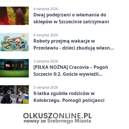
zaprojektowali nocne widowisko
4 sierpnia 2026
Dwaj podejrzani o włamania do
sklepów w Szczecinie zatrzymani
4 sierpnia 2026
Roboty przejmą wakacje w
Przecławiu - dzieci zbudują własne
miasto
3 sierpnia 2026
[PIŁKA NOŻNA] Cracovia – Pogoń
Szczecin 0:2. Goście wywieźli
zwycięstwo w 2. kolejce PKO BP
Ekstraklasy
3 sierpnia 2026
9-latka zgubiła rodziców w
Kołobrzegu. Pomogli policjanci