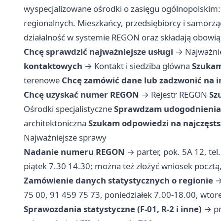
wyspecjalizowane ośrodki o zasięgu ogólnopolskim: s
regionalnych. Mieszkańcy, przedsiębiorcy i samorząd
działalność w systemie REGON oraz składają obowi
Chcę sprawdzić najważniejsze usługi
→
Najważni
kontaktowych
→
Kontakt i siedziba główna
Szukam
terenowe
Chcę zamówić dane lub zadzwonić na in
Chcę uzyskać numer REGON
→
Rejestr REGON
Sz
Ośrodki specjalistyczne
Sprawdzam udogodnienia 
architektoniczna
Szukam odpowiedzi na najczęsts
Najważniejsze sprawy
Nadanie numeru REGON
→ parter, pok. 5A 12, tel
piątek 7.30 14.30; można też złożyć wniosek poczt
Zamówienie danych statystycznych o regionie
→ 
75 00, 91 459 75 73, poniedziałek 7.00-18.00, wtor
Sprawozdania statystyczne (F-01, R-2 i inne)
→ pr