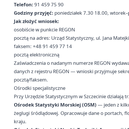
Telefon:
91 459 75 90
Godziny przyjęć:
poniedziałek 7.30 18.00, wtorek–
Jak złożyć wniosek:
osobiście w punkcie REGON
pocztą na adres: Urząd Statystyczny, ul. Jana Matejk
faksem: +48 91 459 77 14
pocztą elektroniczną
Zaświadczenia o nadanym numerze REGON wydawane
danych z rejestru REGON — wnioski przyjmuje sekreta
pocztą/faksem.
Ośrodki specjalistyczne
Przy Urzędzie Statystycznym w Szczecinie działają t
Ośrodek Statystyki Morskiej (OSM)
— jeden z kilk
żeglugi śródlądowej. Opracowuje dane o portach, fl
kraju.