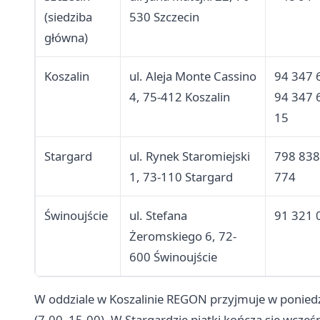
(siedziba
530 Szczecin
główna)
Koszalin
ul. Aleja Monte Cassino
94 347 6
4, 75-412 Koszalin
94 347 
15
Stargard
ul. Rynek Staromiejski
798 838
1, 73-110 Stargard
774
Świnoujście
ul. Stefana
91 321 
Żeromskiego 6, 72-
600 Świnoujście
W oddziale w Koszalinie REGON przyjmuje w poniedzi
(7.00–15.00). W Stargardzie piątki kończą się wcześni