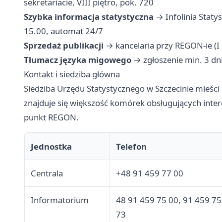
sekretariacie, VIII piętro, pok. 720
Szybka informacja statystyczna
→ Infolinia Staty
15.00, automat 24/7
Sprzedaż publikacji
→ kancelaria przy REGON-ie (I p
Tłumacz języka migowego
→ zgłoszenie min. 3 dni
Kontakt i siedziba główna
Siedziba Urzędu Statystycznego w Szczecinie mieści 
znajduje się większość komórek obsługujących inte
punkt REGON.
Jednostka
Telefon
Centrala
+48 91 459 77 00
Informatorium
48 91 459 75 00, 91 459 75
73