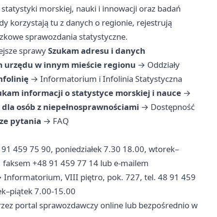
tatystyki morskiej, nauki i innowacji oraz badań
y korzystają tu z danych o regionie, rejestrują
ązkowe sprawozdania statystyczne.
ejsze sprawy
Szukam adresu i danych
 urzędu w innym mieście regionu
→
Oddziały
folinię
→
Informatorium i Infolinia Statystyczna
ukam informacji o statystyce morskiej i nauce
→
dla osób z niepełnosprawnościami
→
Dostępność
ze pytania
→
FAQ
. 91 459 75 90, poniedziałek 7.30 18.00, wtorek–
ą, faksem +48 91 459 77 14 lub e-mailem
Informatorium, VIII piętro, pok. 727, tel. 48 91 459
ek–piątek 7.00-15.00
zez portal sprawozdawczy online lub bezpośrednio w