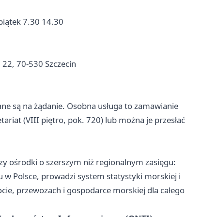
piątek 7.30 14.30
i 22, 70-530 Szczecin
 są na żądanie. Osobna usługa to zamawianie
riat (VIII piętro, pok. 720) lub można je przesłać
rzy ośrodki o szerszym niż regionalnym zasięgu:
u w Polsce, prowadzi system statystyki morskiej i
ocie, przewozach i gospodarce morskiej dla całego