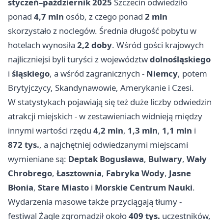
styczeń–październik 2025
Szczecin odwiedziło
ponad
4,7 mln
osób, z czego ponad
2 mln
skorzystało z noclegów. Średnia długość pobytu w
hotelach wynosiła
2,2 doby
. Wśród gości krajowych
najliczniejsi byli turyści z województw
dolnośląskiego
i
śląskiego
, a wśród zagranicznych -
Niemcy
, potem
Brytyjczycy, Skandynawowie, Amerykanie i Czesi.
W statystykach pojawiają się też duże liczby odwiedzin
atrakcji miejskich - w zestawieniach widnieją między
innymi wartości rzędu
4,2 mln
,
1,3 mln
,
1,1 mln
i
872 tys.
, a najchętniej odwiedzanymi miejscami
wymieniane są:
Deptak Bogusława
,
Bulwary
,
Wały
Chrobrego
,
Łasztownia
,
Fabryka Wody
,
Jasne
Błonia
,
Stare Miasto
i
Morskie Centrum Nauki
.
Wydarzenia masowe także przyciągają tłumy -
festiwal Żagle zgromadził około
409 tys.
uczestników,