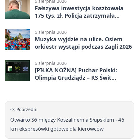
5 sierpnia 2026
Fałszywa inwestycja kosztowała
175 tys. zł. Policja zatrzymała
podejrzanych
5 sierpnia 2026
Muzyka wyjdzie na ulice. Osiem
orkiestr wystąpi podczas Żagli 2026
5 sierpnia 2026
[PIŁKA NOŻNA] Puchar Polski:
Olimpia Grudziądz – KS Świt
Szczecin 5:3 po dogrywce. Świt
stracił dwubramkowe prowadzenie
<< Poprzedni
Otwarto S6 między Koszalinem a Słupskiem - 46
km ekspresówki gotowe dla kierowców