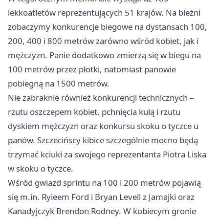
lekkoatletów reprezentujących 51 krajów. Na bieżni
zobaczymy konkurencje biegowe na dystansach 100,
200, 400 i 800 metrów zarówno wśród kobiet, jak i
mężczyzn. Panie dodatkowo zmierzą się w biegu na
100 metrów przez płotki, natomiast panowie
pobiegną na 1500 metrów.
Nie zabraknie również konkurencji technicznych –
rzutu oszczepem kobiet, pchnięcia kulą i rzutu
dyskiem mężczyzn oraz konkursu skoku o tyczce u
panów. Szczecińscy kibice szczególnie mocno będą
trzymać kciuki za swojego reprezentanta Piotra Liska
w skoku o tyczce.
Wśród gwiazd sprintu na 100 i 200 metrów pojawią
się m.in. Ryieem Ford i Bryan Levell z Jamajki oraz
Kanadyjczyk Brendon Rodney. W kobiecym gronie