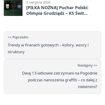
5 sierpnia 2026
[PIŁKA NOŻNA] Puchar Polski:
Olimpia Grudziądz – KS Świt
Szczecin 5:3 po dogrywce. Świt
stracił dwubramkowe prowadzenie
<< Poprzedni
Trendy w firanach gotowych – kolory, wzory i
struktury
Następny >>
Dwaj 13-latkowie zatrzymani na Pogodnie
podczas nanoszenia graffiti – co dalej z
nieletnimi?