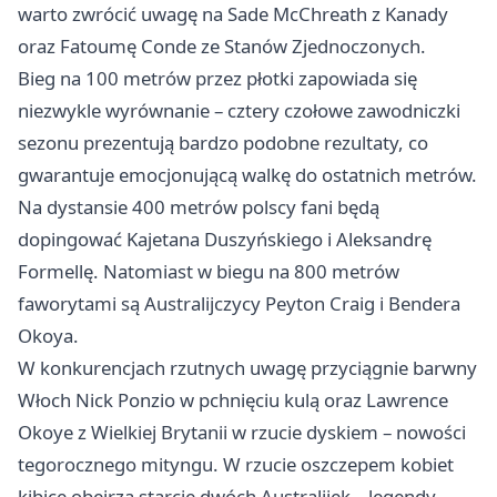
warto zwrócić uwagę na Sade McChreath z Kanady
oraz Fatoumę Conde ze Stanów Zjednoczonych.
Bieg na 100 metrów przez płotki zapowiada się
niezwykle wyrównanie – cztery czołowe zawodniczki
sezonu prezentują bardzo podobne rezultaty, co
gwarantuje emocjonującą walkę do ostatnich metrów.
Na dystansie 400 metrów polscy fani będą
dopingować Kajetana Duszyńskiego i Aleksandrę
Formellę. Natomiast w biegu na 800 metrów
faworytami są Australijczycy Peyton Craig i Bendera
Okoya.
W konkurencjach rzutnych uwagę przyciągnie barwny
Włoch Nick Ponzio w pchnięciu kulą oraz Lawrence
Okoye z Wielkiej Brytanii w rzucie dyskiem – nowości
tegorocznego mityngu. W rzucie oszczepem kobiet
kibice obejrzą starcie dwóch Australijek – legendy