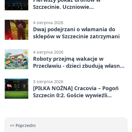
Szczecinie. Uczniowie
zaprojektowali nocne widowisko
4 sierpnia 2026
Dwaj podejrzani o włamania do
sklepów w Szczecinie zatrzymani
4 sierpnia 2026
Roboty przejmą wakacje w
Przecławiu - dzieci zbudują własne
miasto
3 sierpnia 2026
[PIŁKA NOŻNA] Cracovia – Pogoń
Szczecin 0:2. Goście wywieźli
zwycięstwo w 2. kolejce PKO BP
Ekstraklasy
<< Poprzedni