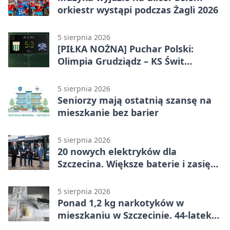
orkiestr wystąpi podczas Żagli 2026
5 sierpnia 2026
[PIŁKA NOŻNA] Puchar Polski:
Olimpia Grudziądz – KS Świt
Szczecin 5:3 po dogrywce. Świt
stracił dwubramkowe prowadzenie
5 sierpnia 2026
Seniorzy mają ostatnią szansę na
mieszkanie bez barier
5 sierpnia 2026
20 nowych elektryków dla
Szczecina. Większe baterie i zasięg
ponad 300 km
5 sierpnia 2026
Ponad 1,2 kg narkotyków w
mieszkaniu w Szczecinie. 44-latek
aresztowany