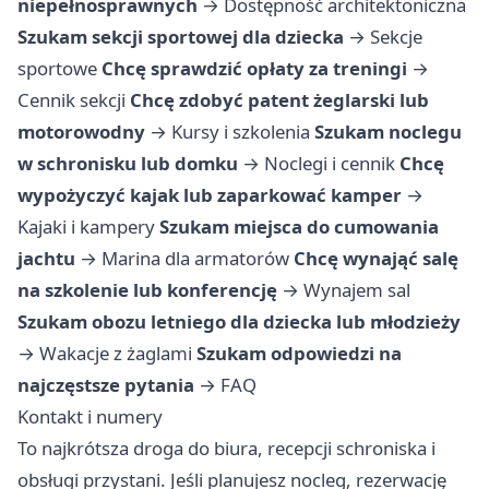
niepełnosprawnych
→
Dostępność architektoniczna
Szukam sekcji sportowej dla dziecka
→
Sekcje
sportowe
Chcę sprawdzić opłaty za treningi
→
Cennik sekcji
Chcę zdobyć patent żeglarski lub
motorowodny
→
Kursy i szkolenia
Szukam noclegu
w schronisku lub domku
→
Noclegi i cennik
Chcę
wypożyczyć kajak lub zaparkować kamper
→
Kajaki i kampery
Szukam miejsca do cumowania
jachtu
→
Marina dla armatorów
Chcę wynająć salę
na szkolenie lub konferencję
→
Wynajem sal
Szukam obozu letniego dla dziecka lub młodzieży
→
Wakacje z żaglami
Szukam odpowiedzi na
najczęstsze pytania
→
FAQ
Kontakt i numery
To najkrótsza droga do biura, recepcji schroniska i
obsługi przystani. Jeśli planujesz nocleg, rezerwację