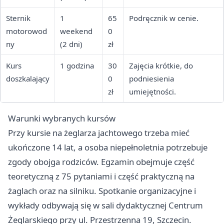
Sternik
1
65
Podręcznik w cenie.
motorowod
weekend
0
ny
(2 dni)
zł
Kurs
1 godzina
30
Zajęcia krótkie, do
doszkalający
0
podniesienia
zł
umiejętności.
Warunki wybranych kursów
Przy kursie na żeglarza jachtowego trzeba mieć
ukończone 14 lat, a osoba niepełnoletnia potrzebuje
zgody obojga rodziców. Egzamin obejmuje część
teoretyczną z 75 pytaniami i część praktyczną na
żaglach oraz na silniku. Spotkanie organizacyjne i
wykłady odbywają się w sali dydaktycznej Centrum
Żeglarskiego przy ul. Przestrzenna 19, Szczecin.