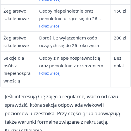
Żeglarstwo
Osoby niepełnoletnie oraz
150 zł
szkoleniowe
pełnoletnie uczące się do 26
roku życia
Pokaż więcej
Żeglarstwo
Dorośli, z wyłączeniem osób
200 zł
szkoleniowe
uczących się do 26 roku życia
Sekcje dla
Osoby z niepełnosprawnością
Bez
osób z
oraz pełnoletnie z orzeczeniem o
opłat
niepełnospra
niepełnosprawności
Pokaż więcej
wnością
Jeśli interesują Cię zajęcia regularne, warto od razu
sprawdzić, która sekcja odpowiada wiekowi i
poziomowi uczestnika. Przy części grup obowiązują
także warunki formalne związane z rekrutacją.
Kursy i szkolenia