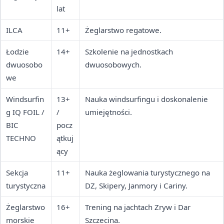
lat
ILCA
11+
Żeglarstwo regatowe.
Łodzie
14+
Szkolenie na jednostkach
dwuosobo
dwuosobowych.
we
Windsurfin
13+
Nauka windsurfingu i doskonalenie
g IQ FOIL /
/
umiejętności.
BIC
pocz
TECHNO
ątkuj
ący
Sekcja
11+
Nauka żeglowania turystycznego na
turystyczna
DZ, Skipery, Janmory i Cariny.
Żeglarstwo
16+
Trening na jachtach Zryw i Dar
morskie
Szczecina.