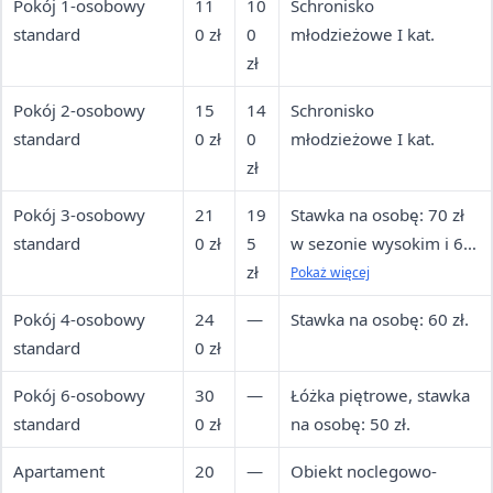
Pokój 1-osobowy
11
10
Schronisko
standard
0 zł
0
młodzieżowe I kat.
zł
Pokój 2-osobowy
15
14
Schronisko
standard
0 zł
0
młodzieżowe I kat.
zł
Pokój 3-osobowy
21
19
Stawka na osobę: 70 zł
standard
0 zł
5
w sezonie wysokim i 65
zł
zł w sezonie niskim.
Pokaż więcej
Pokój 4-osobowy
24
—
Stawka na osobę: 60 zł.
standard
0 zł
Pokój 6-osobowy
30
—
Łóżka piętrowe, stawka
standard
0 zł
na osobę: 50 zł.
Apartament
20
—
Obiekt noclegowo-