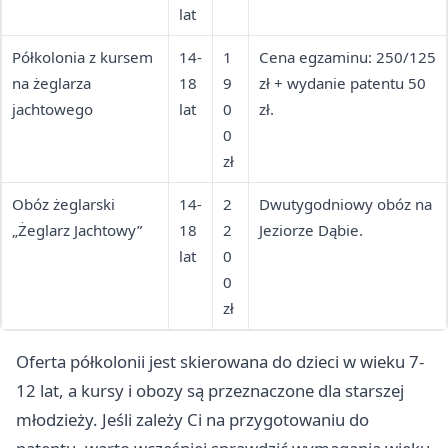
lat
Półkolonia z kursem
14-
1
Cena egzaminu: 250/125
na żeglarza
18
9
zł + wydanie patentu 50
jachtowego
lat
0
zł.
0
zł
Obóz żeglarski
14-
2
Dwutygodniowy obóz na
„Żeglarz Jachtowy”
18
2
Jeziorze Dąbie.
lat
0
0
zł
Oferta półkolonii jest skierowana do dzieci w wieku 7-
12 lat, a kursy i obozy są przeznaczone dla starszej
młodzieży. Jeśli zależy Ci na przygotowaniu do