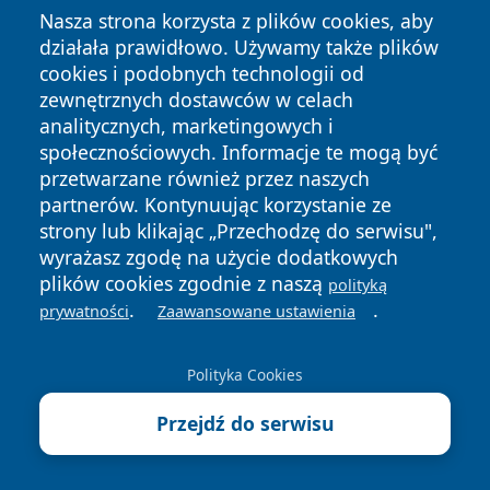
mężczyznę
Nasza strona korzysta z plików cookies, aby
6 sierpnia 2026
działała prawidłowo. Używamy także plików
Przystanek Tokarska przesunięty.
cookies i podobnych technologii od
Autobusy pojadą z nowego miejsca
zewnętrznych dostawców w celach
analitycznych, marketingowych i
społecznościowych. Informacje te mogą być
6 sierpnia 2026
Przystanek 1 Maja w Szczecinie
przetwarzane również przez naszych
zostanie przesunięty dla czterech
partnerów. Kontynuując korzystanie ze
linii
strony lub klikając „Przechodzę do serwisu",
wyrażasz zgodę na użycie dodatkowych
6 sierpnia 2026
plików cookies zgodnie z naszą
Dziecko w aucie, oboje po ponad
polityką
.
.
promilu i bez uprawnień
prywatności
Zaawansowane ustawienia
5 sierpnia 2026
Polityka Cookies
Fałszywa inwestycja kosztowała
175 tys. zł. Policja zatrzymała
Przejdź do serwisu
podejrzanych
5 sierpnia 2026