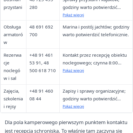
przystani
280
godziny warto potwierdzić
telefonicznie.
Pokaż więcej
Obsługa
48 691 692
Marina i postój jachtów; godziny
armatoró
700
warto potwierdzić telefonicznie.
w
Rezerwa
+48 91 461
Kontakt przez recepcję obiektu
cje
53 91, 48
noclegowego; czynna 8:00
noclegó
500 618 710
20:00.
Pokaż więcej
w i sal
Zajęcia,
+48 91 460
Zapisy i sprawy organizacyjne;
szkolenia
08 44
godziny warto potwierdzić
i rejsy
telefonicznie.
Pokaż więcej
Dla pola kamperowego pierwszym punktem kontaktu
jest recepcja schroniska. To właśnie tam zaczyna się