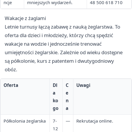
ncje
mniejszych wydarzeń.
48 500 618 710
Wakacje z żaglami
Letnie turnusy łączą zabawę z nauką żeglarstwa. To
oferta dla dzieci i młodzieży, którzy chcą spędzić
wakacje na wodzie i jednocześnie trenować
umiejętności żeglarskie. Zależnie od wieku dostępne
są półkolonie, kurs z patentem i dwutygodniowy
obóz.
Oferta
Dl
C
Uwagi
a
e
ko
n
go
a
Półkolonia żeglarska
7-
—
Rekrutacja online.
12