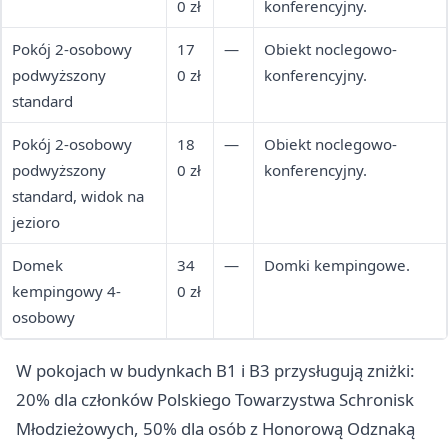
0 zł
konferencyjny.
Pokój 2-osobowy
17
—
Obiekt noclegowo-
podwyższony
0 zł
konferencyjny.
standard
Pokój 2-osobowy
18
—
Obiekt noclegowo-
podwyższony
0 zł
konferencyjny.
standard, widok na
jezioro
Domek
34
—
Domki kempingowe.
kempingowy 4-
0 zł
osobowy
W pokojach w budynkach B1 i B3 przysługują zniżki:
20% dla członków Polskiego Towarzystwa Schronisk
Młodzieżowych, 50% dla osób z Honorową Odznaką