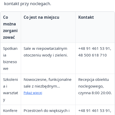
kontakt przy noclegach.
Co
Co jest na miejscu
Kontakt
można
zorgani
zować
Spotkan
Sale w niepowtarzalnym
+48 91 461 53 91,
ia
otoczeniu wody i zieleni.
48 500 618 710
bizneso
we
Szkoleni
Nowoczesne, funkcjonalne
Recepcja obiektu
a i
sale z niezbędnym
noclegowego,
warsztat
sprzętem multimedialnym.
czynna 8:00 20:00.
Pokaż więcej
y
Konfere
Przestrzeń do większych i
+48 91 461 53 91,