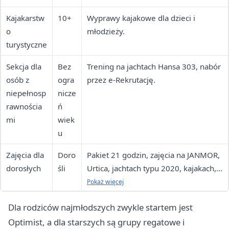
Kajakarstw
10+
Wyprawy kajakowe dla dzieci i
o
młodzieży.
turystyczne
Sekcja dla
Bez
Trening na jachtach Hansa 303, nabór
osób z
ogra
przez e-Rekrutację.
niepełnosp
nicze
rawnościa
ń
mi
wiek
u
Zajęcia dla
Doro
Pakiet 21 godzin, zajęcia na JANMOR,
dorosłych
śli
Urtica, jachtach typu 2020, kajakach,
łódkach motorowych, skuterach
Pokaż więcej
wodnych i DZ.
Dla rodziców najmłodszych zwykle startem jest
Optimist, a dla starszych są grupy regatowe i