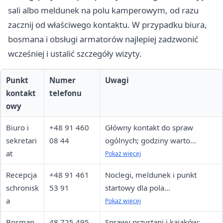
sali albo meldunek na polu kamperowym, od razu
zacznij od właściwego kontaktu. W przypadku biura,
bosmana i obsługi armatorów najlepiej zadzwonić
wcześniej i ustalić szczegóły wizyty.
Punkt
Numer
Uwagi
kontakt
telefonu
owy
Biuro i
+48 91 460
Główny kontakt do spraw
sekretari
08 44
ogólnych; godziny warto
at
potwierdzić telefonicznie.
Pokaż więcej
Recepcja
+48 91 461
Noclegi, meldunek i punkt
schronisk
53 91
startowy dla pola
a
kamperowego; czynna 8:00
Pokaż więcej
20:00.
Bosman
48 725 495
Sprawy przystani i kajaków;