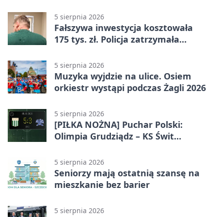
5 sierpnia 2026
Fałszywa inwestycja kosztowała
175 tys. zł. Policja zatrzymała
podejrzanych
5 sierpnia 2026
Muzyka wyjdzie na ulice. Osiem
orkiestr wystąpi podczas Żagli 2026
5 sierpnia 2026
[PIŁKA NOŻNA] Puchar Polski:
Olimpia Grudziądz – KS Świt
Szczecin 5:3 po dogrywce. Świt
stracił dwubramkowe prowadzenie
5 sierpnia 2026
Seniorzy mają ostatnią szansę na
mieszkanie bez barier
5 sierpnia 2026