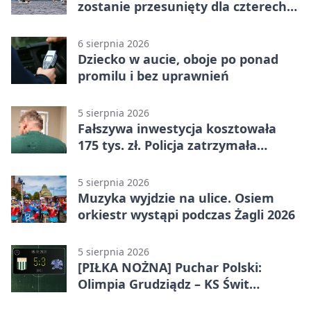
zostanie przesunięty dla czterech
linii
6 sierpnia 2026
Dziecko w aucie, oboje po ponad
promilu i bez uprawnień
5 sierpnia 2026
Fałszywa inwestycja kosztowała
175 tys. zł. Policja zatrzymała
podejrzanych
5 sierpnia 2026
Muzyka wyjdzie na ulice. Osiem
orkiestr wystąpi podczas Żagli 2026
5 sierpnia 2026
[PIŁKA NOŻNA] Puchar Polski:
Olimpia Grudziądz – KS Świt
Szczecin 5:3 po dogrywce. Świt