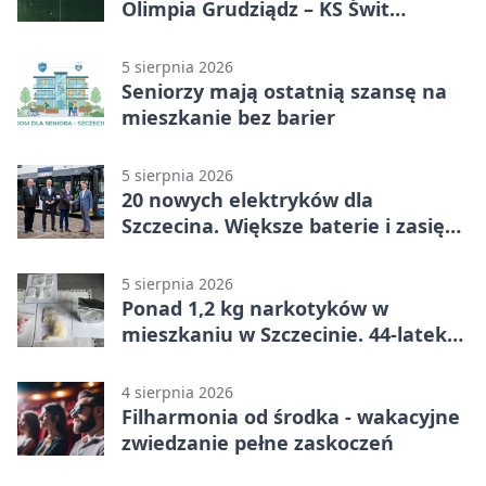
Olimpia Grudziądz – KS Świt
Szczecin 5:3 po dogrywce. Świt
stracił dwubramkowe prowadzenie
5 sierpnia 2026
Seniorzy mają ostatnią szansę na
mieszkanie bez barier
5 sierpnia 2026
20 nowych elektryków dla
Szczecina. Większe baterie i zasięg
ponad 300 km
5 sierpnia 2026
Ponad 1,2 kg narkotyków w
mieszkaniu w Szczecinie. 44-latek
aresztowany
4 sierpnia 2026
Filharmonia od środka - wakacyjne
zwiedzanie pełne zaskoczeń