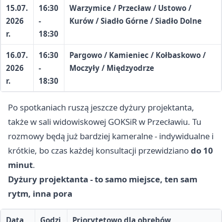
15.07.
16:30
Warzymice / Przecław / Ustowo /
2026
-
Kurów / Siadło Górne / Siadło Dolne
r.
18:30
16.07.
16:30
Pargowo / Kamieniec / Kołbaskowo /
2026
-
Moczyły / Międzyodrze
r.
18:30
Po spotkaniach ruszą jeszcze dyżury projektanta,
także w sali widowiskowej GOKSiR w Przecławiu. Tu
rozmowy będą już bardziej kameralne - indywidualne i
krótkie, bo czas każdej konsultacji przewidziano
do 10
minut
.
Dyżury projektanta - to samo miejsce, ten sam
rytm, inna pora
Data
Godzi
Priorytetowo dla obrębów