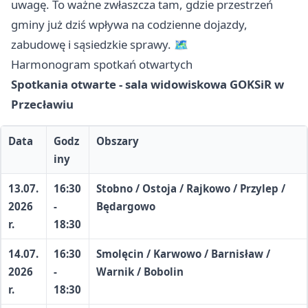
uwagę. To ważne zwłaszcza tam, gdzie przestrzeń
gminy już dziś wpływa na codzienne dojazdy,
zabudowę i sąsiedzkie sprawy. 🗺️
Harmonogram spotkań otwartych
Spotkania otwarte - sala widowiskowa GOKSiR w
Przecławiu
Data
Godz
Obszary
iny
13.07.
16:30
Stobno / Ostoja / Rajkowo / Przylep /
2026
-
Będargowo
r.
18:30
14.07.
16:30
Smolęcin / Karwowo / Barnisław /
2026
-
Warnik / Bobolin
r.
18:30