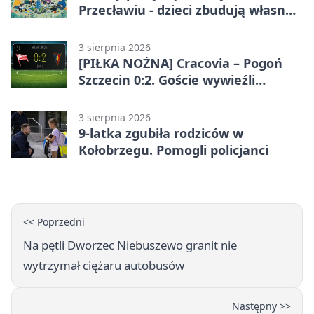
Przecławiu - dzieci zbudują własne
miasto
3 sierpnia 2026
[PIŁKA NOŻNA] Cracovia – Pogoń
Szczecin 0:2. Goście wywieźli
zwycięstwo w 2. kolejce PKO BP
Ekstraklasy
3 sierpnia 2026
9-latka zgubiła rodziców w
Kołobrzegu. Pomogli policjanci
<< Poprzedni
Na pętli Dworzec Niebuszewo granit nie
wytrzymał ciężaru autobusów
Następny >>