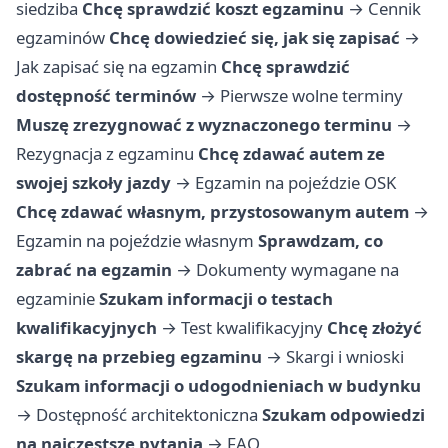
siedziba
Chcę sprawdzić koszt egzaminu
→
Cennik
egzaminów
Chcę dowiedzieć się, jak się zapisać
→
Jak zapisać się na egzamin
Chcę sprawdzić
dostępność terminów
→
Pierwsze wolne terminy
Muszę zrezygnować z wyznaczonego terminu
→
Rezygnacja z egzaminu
Chcę zdawać autem ze
swojej szkoły jazdy
→
Egzamin na pojeździe OSK
Chcę zdawać własnym, przystosowanym autem
→
Egzamin na pojeździe własnym
Sprawdzam, co
zabrać na egzamin
→
Dokumenty wymagane na
egzaminie
Szukam informacji o testach
kwalifikacyjnych
→
Test kwalifikacyjny
Chcę złożyć
skargę na przebieg egzaminu
→
Skargi i wnioski
Szukam informacji o udogodnieniach w budynku
→
Dostępność architektoniczna
Szukam odpowiedzi
na najczęstsze pytania
→
FAQ