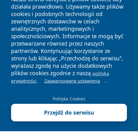
działała prawidłowo. Używamy także plików
cookies i podobnych technologii od
zewnętrznych dostawców w celach
analitycznych, marketingowych i
społecznościowych. Informacje te mogą być
przetwarzane również przez naszych
Copyright © 2026 szczecin4u.pl Wszystkie prawa zastrzeżone.
partnerów. Kontynuując korzystanie ze
strony lub klikając „Przechodzę do serwisu",
wyrażasz zgodę na użycie dodatkowych
Polityka
Polityka
News
Autorzy
plików cookies zgodnie z naszą
polityką
Prywatności
Cookies
.
.
prywatności
Zaawansowane ustawienia
Polityka Cookies
Przejdź do serwisu