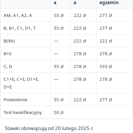
a
a
egzamin
AM, A1, A2, A
55 zł
222 zł
277 zł
B, B1, C1, D1, T
55 zł
222 zł
277 zł
B(96)
—
222 zł
222 zł
B+E
—
278 zł
278 zł
C, D
55 zł
278 zł
333 zł
C1+E, C+E, D1+E,
—
278 zł
278 zł
D+E
Pozwolenie
55 zł
222 zł
277 zł
Test kwalifikacyjny
50 zł
Stawki obowiązują od 20 lutego 2025 r.