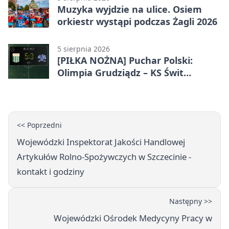
Muzyka wyjdzie na ulice. Osiem
orkiestr wystąpi podczas Żagli 2026
5 sierpnia 2026
[PIŁKA NOŻNA] Puchar Polski:
Olimpia Grudziądz – KS Świt
Szczecin 5:3 po dogrywce. Świt
stracił dwubramkowe prowadzenie
<< Poprzedni
Wojewódzki Inspektorat Jakości Handlowej
Artykułów Rolno-Spożywczych w Szczecinie -
kontakt i godziny
Następny >>
Wojewódzki Ośrodek Medycyny Pracy w