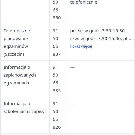
50
telefonicznie
66
850
Telefoniczne
91
pn–śr: w godz. 7:30-15:30,
planowanie
50
czw: w godz. 7:30-15:00, pt:
egzaminów
66
w godz. 7:30-14:00
Pokaż więcej
(Szczecin)
837
Informacja o
91
—
zaplanowanych
50
egzaminach
66
835
Informacja o
91
—
szkoleniach i zapisy
50
66
826