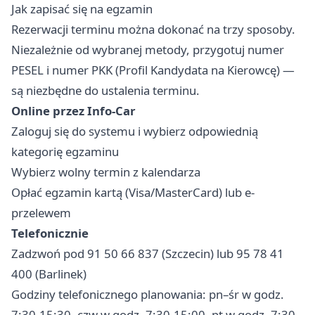
Jak zapisać się na egzamin
Rezerwacji terminu można dokonać na trzy sposoby.
Niezależnie od wybranej metody, przygotuj numer
PESEL i numer PKK (Profil Kandydata na Kierowcę) —
są niezbędne do ustalenia terminu.
Online przez Info-Car
Zaloguj się do systemu i wybierz odpowiednią
kategorię egzaminu
Wybierz wolny termin z kalendarza
Opłać egzamin kartą (Visa/MasterCard) lub e-
przelewem
Telefonicznie
Zadzwoń pod 91 50 66 837 (Szczecin) lub 95 78 41
400 (Barlinek)
Godziny telefonicznego planowania: pn–śr w godz.
7:30-15:30, czw w godz. 7:30-15:00, pt w godz. 7:30-