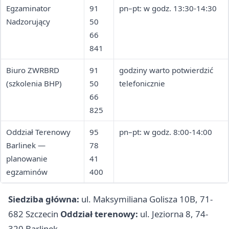
Egzaminator
91
pn–pt: w godz. 13:30-14:30
Nadzorujący
50
66
841
Biuro ZWRBRD
91
godziny warto potwierdzić
(szkolenia BHP)
50
telefonicznie
66
825
Oddział Terenowy
95
pn–pt: w godz. 8:00-14:00
Barlinek —
78
planowanie
41
egzaminów
400
Siedziba główna:
ul. Maksymiliana Golisza 10B, 71-
682 Szczecin
Oddział terenowy:
ul. Jeziorna 8, 74-
320 Barlinek