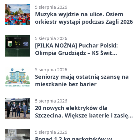
5 sierpnia 2026
Muzyka wyjdzie na ulice. Osiem
orkiestr wystąpi podczas Żagli 2026
5 sierpnia 2026
[PIŁKA NOŻNA] Puchar Polski:
Olimpia Grudziądz – KS Świt
Szczecin 5:3 po dogrywce. Świt
stracił dwubramkowe prowadzenie
5 sierpnia 2026
Seniorzy mają ostatnią szansę na
mieszkanie bez barier
5 sierpnia 2026
20 nowych elektryków dla
Szczecina. Większe baterie i zasięg
ponad 300 km
5 sierpnia 2026
Ponad 1,2 kg narkotyków w