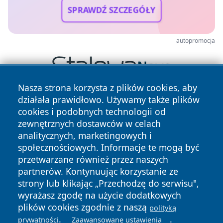
SPRAWDŹ SZCZEGÓŁY
autopromocja
Nasza strona korzysta z plików cookies, aby
działała prawidłowo. Używamy także plików
cookies i podobnych technologii od
zewnętrznych dostawców w celach
analitycznych, marketingowych i
społecznościowych. Informacje te mogą być
przetwarzane również przez naszych
Copyright © 2026 szczecin4u.pl Wszystkie prawa zastrzeżone.
partnerów. Kontynuując korzystanie ze
strony lub klikając „Przechodzę do serwisu",
Polityka
Polityka
wyrażasz zgodę na użycie dodatkowych
News
Autorzy
Prywatności
Cookies
plików cookies zgodnie z naszą
polityką
.
.
prywatności
Zaawansowane ustawienia