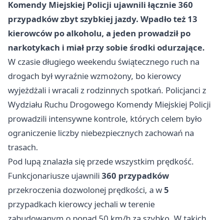
Komendy Miejskiej Policji ujawnili łącznie
360
przypadków
zbyt szybkiej jazdy. Wpadło też
13
kierowców
po alkoholu, a jeden prowadził po
narkotykach i miał przy sobie środki odurzające.
W czasie długiego weekendu świątecznego ruch na
drogach był wyraźnie wzmożony, bo kierowcy
wyjeżdżali i wracali z rodzinnych spotkań. Policjanci z
Wydziału Ruchu Drogowego Komendy Miejskiej Policji
prowadzili intensywne kontrole, których celem było
ograniczenie liczby niebezpiecznych zachowań na
trasach.
Pod lupą znalazła się przede wszystkim prędkość.
Funkcjonariusze ujawnili
360 przypadków
przekroczenia dozwolonej prędkości, a w
5
przypadkach kierowcy jechali w terenie
zabudowanym o ponad 50 km/h za szybko. W takich