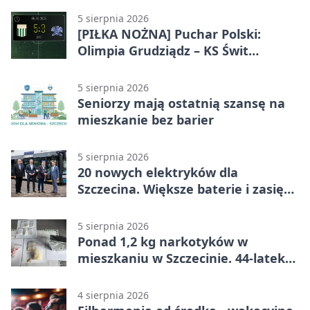
5 sierpnia 2026
[PIŁKA NOŻNA] Puchar Polski:
Olimpia Grudziądz – KS Świt
Szczecin 5:3 po dogrywce. Świt
stracił dwubramkowe prowadzenie
5 sierpnia 2026
Seniorzy mają ostatnią szansę na
mieszkanie bez barier
5 sierpnia 2026
20 nowych elektryków dla
Szczecina. Większe baterie i zasięg
ponad 300 km
5 sierpnia 2026
Ponad 1,2 kg narkotyków w
mieszkaniu w Szczecinie. 44-latek
aresztowany
4 sierpnia 2026