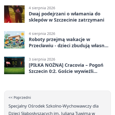
zaprojektowali nocne widowisko
4 sierpnia 2026
Dwaj podejrzani o włamania do
sklepów w Szczecinie zatrzymani
4 sierpnia 2026
Roboty przejmą wakacje w
Przecławiu - dzieci zbudują własne
miasto
3 sierpnia 2026
[PIŁKA NOŻNA] Cracovia – Pogoń
Szczecin 0:2. Goście wywieźli
zwycięstwo w 2. kolejce PKO BP
Ekstraklasy
<< Poprzedni
Specjalny Ośrodek Szkolno-Wychowawczy dla
Dzieci Słabosłyszących im. Juliana Tuwima w