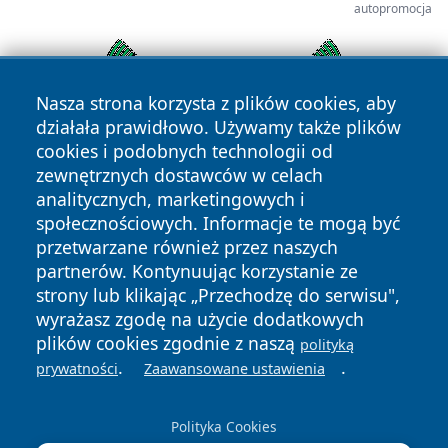
autopromocja
Nasza strona korzysta z plików cookies, aby
działała prawidłowo. Używamy także plików
cookies i podobnych technologii od
zewnętrznych dostawców w celach
analitycznych, marketingowych i
społecznościowych. Informacje te mogą być
przetwarzane również przez naszych
Copyright © 2026 szczecin4u.pl Wszystkie prawa zastrzeżone.
partnerów. Kontynuując korzystanie ze
strony lub klikając „Przechodzę do serwisu",
wyrażasz zgodę na użycie dodatkowych
Polityka
Polityka
plików cookies zgodnie z naszą
polityką
News
Autorzy
Prywatności
Cookies
.
.
prywatności
Zaawansowane ustawienia
Polityka Cookies