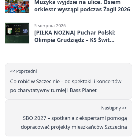
Muzyka wyjdzie na ulice. Osiem
orkiestr wystąpi podczas Żagli 2026
5 sierpnia 2026
[PIŁKA NOŻNA] Puchar Polski:
Olimpia Grudziądz – KS Świt
Szczecin 5:3 po dogrywce. Świt
stracił dwubramkowe prowadzenie
<< Poprzedni
Co robić w Szczecinie – od spektakli i koncertów
po charytatywny turniej i Bass Planet
Następny >>
SBO 2027 – spotkania z ekspertami pomogą
dopracować projekty mieszkańców Szczecina