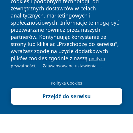
cookies i podobnych technologii od
zewnętrznych dostawców w celach
analitycznych, marketingowych i
społecznościowych. Informacje te mogą być
przetwarzane również przez naszych
partnerów. Kontynuując korzystanie ze
Copyright © 2026 szczecin4u.pl Wszystkie prawa zastrzeżone.
strony lub klikając „Przechodzę do serwisu",
wyrażasz zgodę na użycie dodatkowych
plików cookies zgodnie z naszą
polityką
Polityka
Polityka
News
Autorzy
.
.
prywatności
Zaawansowane ustawienia
Prywatności
Cookies
Polityka Cookies
Przejdź do serwisu