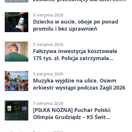
linii
6 sierpnia 2026
Dziecko w aucie, oboje po ponad
promilu i bez uprawnień
5 sierpnia 2026
Fałszywa inwestycja kosztowała
175 tys. zł. Policja zatrzymała
podejrzanych
5 sierpnia 2026
Muzyka wyjdzie na ulice. Osiem
orkiestr wystąpi podczas Żagli 2026
5 sierpnia 2026
[PIŁKA NOŻNA] Puchar Polski:
Olimpia Grudziądz – KS Świt
Szczecin 5:3 po dogrywce. Świt
stracił dwubramkowe prowadzenie