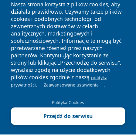
Nasza strona korzysta z plików cookies, aby
działała prawidłowo. Używamy także plików
cookies i podobnych technologii od
zewnętrznych dostawców w celach
analitycznych, marketingowych i
społecznościowych. Informacje te mogą być
przetwarzane również przez naszych
partnerów. Kontynuując korzystanie ze
Copyright © 2026 szczecin4u.pl Wszystkie prawa zastrzeżone.
strony lub klikając „Przechodzę do serwisu",
wyrażasz zgodę na użycie dodatkowych
plików cookies zgodnie z naszą
polityką
Polityka
Polityka
News
Autorzy
.
.
prywatności
Zaawansowane ustawienia
Prywatności
Cookies
Polityka Cookies
Przejdź do serwisu