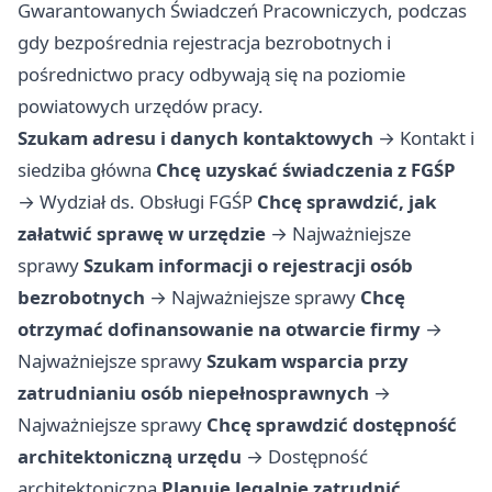
Gwarantowanych Świadczeń Pracowniczych, podczas
gdy bezpośrednia rejestracja bezrobotnych i
pośrednictwo pracy odbywają się na poziomie
powiatowych urzędów pracy.
Szukam adresu i danych kontaktowych
→
Kontakt i
siedziba główna
Chcę uzyskać świadczenia z FGŚP
→
Wydział ds. Obsługi FGŚP
Chcę sprawdzić, jak
załatwić sprawę w urzędzie
→
Najważniejsze
sprawy
Szukam informacji o rejestracji osób
bezrobotnych
→
Najważniejsze sprawy
Chcę
otrzymać dofinansowanie na otwarcie firmy
→
Najważniejsze sprawy
Szukam wsparcia przy
zatrudnianiu osób niepełnosprawnych
→
Najważniejsze sprawy
Chcę sprawdzić dostępność
architektoniczną urzędu
→
Dostępność
architektoniczna
Planuję legalnie zatrudnić