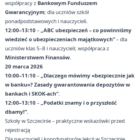
współpracy z
Bankowym Funduszem
Gwarancyjnym
; dla uczniów szkół
ponadpodstawowych i nauczycieli.
12:00–13:10
–
„ABC ubezpieczeń – co powinniśmy
wiedzieć o ubezpieczeniach majątkowych”
– dla
uczniów klas 5–8 i nauczycieli; współpraca z
Ministerstwem Finansów
.
20 marca 2026
10:00–11:10
–
„Dlaczego mówimy «bezpiecznie jak
w banku»? Zasady gwarantowania depozytów w
bankach i SKOK-ach”
.
12:00–13:10
–
„Podatki znamy i o przyszłość
dbamy!”
.
Szkoły w Szczecinie – praktyczne wskazówki przed
rejestracją
Dla nauczycieli i koordynatorów lekcji w Szczecinie