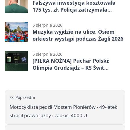
Fałszywa inwestycja kosztowała
175 tys. zł. Policja zatrzymała
podejrzanych
5 sierpnia 2026
Muzyka wyjdzie na ulice. Osiem
orkiestr wystąpi podczas Żagli 2026
5 sierpnia 2026
[PIŁKA NOŻNA] Puchar Polski:
Olimpia Grudziądz – KS Świt
Szczecin 5:3 po dogrywce. Świt
stracił dwubramkowe prowadzenie
<< Poprzedni
Motocyklista pędził Mostem Pionierów - 49-latek
stracił prawo jazdy i zapłaci 4000 zł