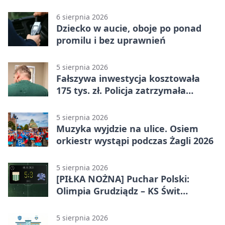
linii
6 sierpnia 2026
Dziecko w aucie, oboje po ponad
promilu i bez uprawnień
5 sierpnia 2026
Fałszywa inwestycja kosztowała
175 tys. zł. Policja zatrzymała
podejrzanych
5 sierpnia 2026
Muzyka wyjdzie na ulice. Osiem
orkiestr wystąpi podczas Żagli 2026
5 sierpnia 2026
[PIŁKA NOŻNA] Puchar Polski:
Olimpia Grudziądz – KS Świt
Szczecin 5:3 po dogrywce. Świt
stracił dwubramkowe prowadzenie
5 sierpnia 2026