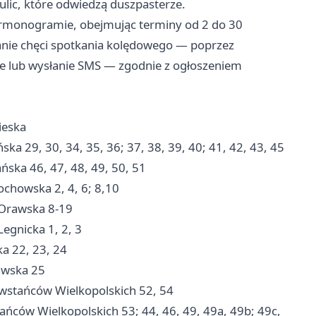
ulic, które odwiedzą duszpasterze.
armonogramie, obejmując terminy od 2 do 30
zanie chęci spotkania kolędowego — poprzez
le lub wysłanie SMS — zgodnie z ogłoszeniem
ieska
a 29, 30, 34, 35, 36; 37, 38, 39, 40; 41, 42, 43, 45
ska 46, 47, 48, 49, 50, 51
chowska 2, 4, 6; 8,10
 Orawska 8-19
egnicka 1, 2, 3
a 22, 23, 24
awska 25
wstańców Wielkopolskich 52, 54
ńców Wielkopolskich 53; 44, 46, 49, 49a, 49b; 49c,