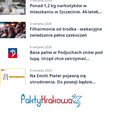
5 sierpnia 2026
Ponad 1,2 kg narkotyków w
mieszkaniu w Szczecinie. 44-latek
aresztowany
4 sierpnia 2026
Filharmonia od środka - wakacyjne
zwiedzanie pełne zaskoczeń
4 sierpnia 2026
Baza paliw w Podjuchach znów pod
lupą. Urząd chce zatrzymać
procedurę
4 sierpnia 2026
Na Emilii Plater pojawią się
utrudnienia. Do posesji będzie
można dojechać