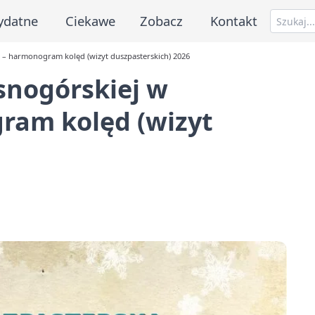
ydatne
Ciekawe
Zobacz
Kontakt
ie – harmonogram kolęd (wizyt duszpasterskich) 2026
asnogórskiej w
ram kolęd (wizyt