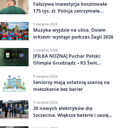
Fałszywa inwestycja kosztowała
175 tys. zł. Policja zatrzymała
podejrzanych
5 sierpnia 2026
Muzyka wyjdzie na ulice. Osiem
orkiestr wystąpi podczas Żagli 2026
5 sierpnia 2026
[PIŁKA NOŻNA] Puchar Polski:
Olimpia Grudziądz – KS Świt
Szczecin 5:3 po dogrywce. Świt
stracił dwubramkowe prowadzenie
5 sierpnia 2026
Seniorzy mają ostatnią szansę na
mieszkanie bez barier
5 sierpnia 2026
20 nowych elektryków dla
Szczecina. Większe baterie i zasięg
ponad 300 km