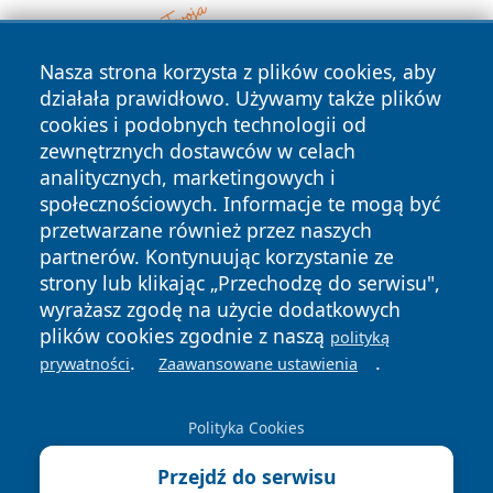
Nasza strona korzysta z plików cookies, aby
działała prawidłowo. Używamy także plików
cookies i podobnych technologii od
zewnętrznych dostawców w celach
analitycznych, marketingowych i
społecznościowych. Informacje te mogą być
przetwarzane również przez naszych
partnerów. Kontynuując korzystanie ze
Copyright © 2026 szczecin4u.pl Wszystkie prawa zastrzeżone.
strony lub klikając „Przechodzę do serwisu",
wyrażasz zgodę na użycie dodatkowych
plików cookies zgodnie z naszą
polityką
Polityka
Polityka
News
Autorzy
.
.
prywatności
Zaawansowane ustawienia
Prywatności
Cookies
Polityka Cookies
Przejdź do serwisu