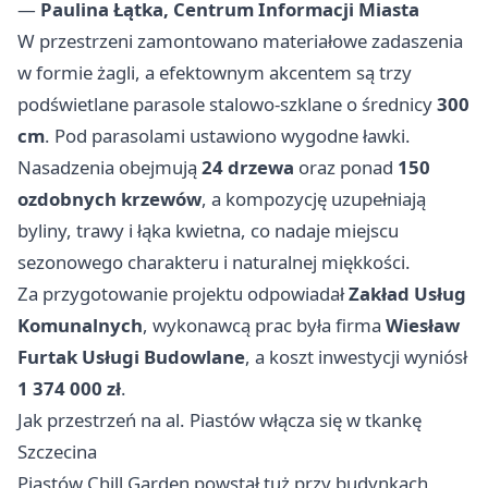
—
Paulina Łątka, Centrum Informacji Miasta
W przestrzeni zamontowano materiałowe zadaszenia
w formie żagli, a efektownym akcentem są trzy
podświetlane parasole stalowo-szklane o średnicy
300
cm
. Pod parasolami ustawiono wygodne ławki.
Nasadzenia obejmują
24 drzewa
oraz ponad
150
ozdobnych krzewów
, a kompozycję uzupełniają
byliny, trawy i łąka kwietna, co nadaje miejscu
sezonowego charakteru i naturalnej miękkości.
Za przygotowanie projektu odpowiadał
Zakład Usług
Komunalnych
, wykonawcą prac była firma
Wiesław
Furtak Usługi Budowlane
, a koszt inwestycji wyniósł
1 374 000 zł
.
Jak przestrzeń na al. Piastów włącza się w tkankę
Szczecina
Piastów Chill Garden powstał tuż przy budynkach