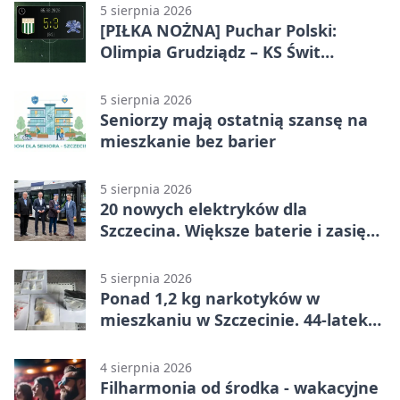
5 sierpnia 2026
[PIŁKA NOŻNA] Puchar Polski:
Olimpia Grudziądz – KS Świt
Szczecin 5:3 po dogrywce. Świt
stracił dwubramkowe prowadzenie
5 sierpnia 2026
Seniorzy mają ostatnią szansę na
mieszkanie bez barier
5 sierpnia 2026
20 nowych elektryków dla
Szczecina. Większe baterie i zasięg
ponad 300 km
5 sierpnia 2026
Ponad 1,2 kg narkotyków w
mieszkaniu w Szczecinie. 44-latek
aresztowany
4 sierpnia 2026
Filharmonia od środka - wakacyjne