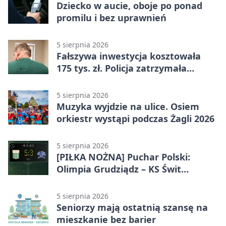
Dziecko w aucie, oboje po ponad
promilu i bez uprawnień
5 sierpnia 2026
Fałszywa inwestycja kosztowała
175 tys. zł. Policja zatrzymała
podejrzanych
5 sierpnia 2026
Muzyka wyjdzie na ulice. Osiem
orkiestr wystąpi podczas Żagli 2026
5 sierpnia 2026
[PIŁKA NOŻNA] Puchar Polski:
Olimpia Grudziądz – KS Świt
Szczecin 5:3 po dogrywce. Świt
stracił dwubramkowe prowadzenie
5 sierpnia 2026
Seniorzy mają ostatnią szansę na
mieszkanie bez barier