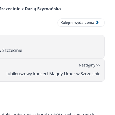
zczecinie z Darią Szymańską
Kolejne wydarzenia
Szczecinie
Następny >>
Jubileuszowy koncert Magdy Umer w Szczecinie
ntakt, zgłoszenia chorób, ubój na własny użytek,