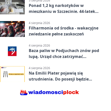
5 sierpnia 2026
Ponad 1,2 kg narkotyków w
mieszkaniu w Szczecinie. 44-latek
aresztowany
4 sierpnia 2026
Filharmonia od środka - wakacyjne
zwiedzanie pełne zaskoczeń
4 sierpnia 2026
Baza paliw w Podjuchach znów pod
lupą. Urząd chce zatrzymać
procedurę
4 sierpnia 2026
Na Emilii Plater pojawią się
utrudnienia. Do posesji będzie
można dojechać