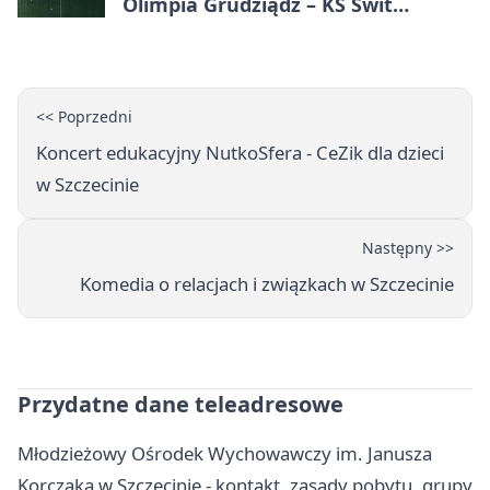
Olimpia Grudziądz – KS Świt
Szczecin 5:3 po dogrywce. Świt
stracił dwubramkowe prowadzenie
<< Poprzedni
Koncert edukacyjny NutkoSfera - CeZik dla dzieci
w Szczecinie
Następny >>
Komedia o relacjach i związkach w Szczecinie
Przydatne dane teleadresowe
Młodzieżowy Ośrodek Wychowawczy im. Janusza
Korczaka w Szczecinie - kontakt, zasady pobytu, grupy