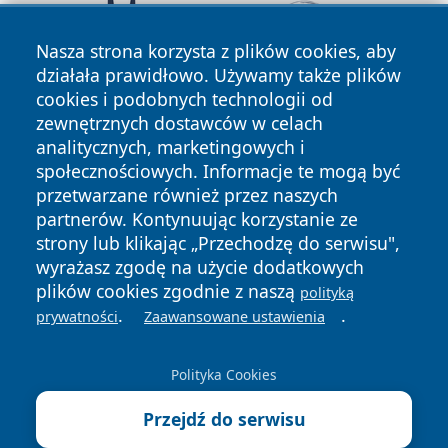
Nasza strona korzysta z plików cookies, aby
działała prawidłowo. Używamy także plików
cookies i podobnych technologii od
zewnętrznych dostawców w celach
analitycznych, marketingowych i
społecznościowych. Informacje te mogą być
przetwarzane również przez naszych
partnerów. Kontynuując korzystanie ze
Copyright © 2026 szczecin4u.pl Wszystkie prawa zastrzeżone.
strony lub klikając „Przechodzę do serwisu",
wyrażasz zgodę na użycie dodatkowych
plików cookies zgodnie z naszą
polityką
Polityka
Polityka
.
.
prywatności
Zaawansowane ustawienia
News
Autorzy
Prywatności
Cookies
Polityka Cookies
Przejdź do serwisu