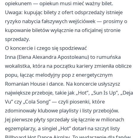
opiekunem — opiekun musi mieć ważny bilet.
Uwaga: kupując bilety z ofert odsprzedaży istnieje
ryzyko nabycia fałszywych wejściówek — prosimy o
kupowanie biletów wyłącznie na oficjalnej stronie
sprzedaży.
O koncercie i czego się spodziewać
Inna (Elena Alexandra Apostoleanu) to rumuńska
wokalistka, która na początku kariery zmieniła oblicze
popu, łącząc melodyjny pop z energetycznym
Romanian House i dance. Na koncercie usłyszysz
największe przeboje, takie jak „Hot”, „Sun Is Up”, „Deja
Vu” czy „Cola Song” — czyli piosenki, które
zdominowały klubowe playlisty i listy przebojów.
Jej pierwsze płyty sprzedały się łącznie w milionach
egzemplarzy, a singiel „Hot” dotarł na szczyt listy
Billboard Hot Dance Airplay. To wydarzenie dla fanów