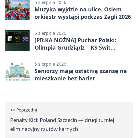
5 sierpnia 2026
Muzyka wyjdzie na ulice. Osiem
orkiestr wystąpi podczas Żagli 2026
5 sierpnia 2026
[PIŁKA NOŻNA] Puchar Polski:
Olimpia Grudziądz – KS Świt
Szczecin 5:3 po dogrywce. Świt
stracił dwubramkowe prowadzenie
5 sierpnia 2026
Seniorzy mają ostatnią szansę na
mieszkanie bez barier
<< Poprzedni
Penalty Kick Poland Szczecin — drugi turniej
eliminacyjny rzutów karnych