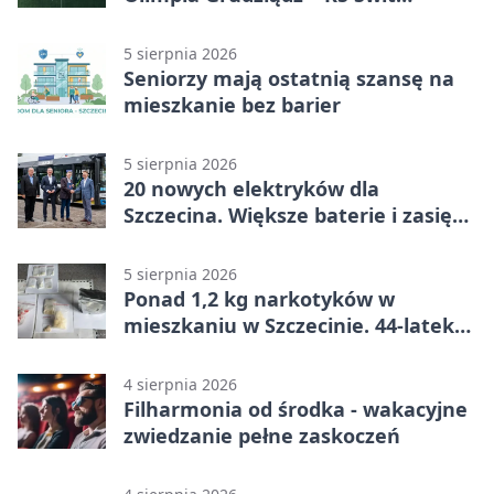
Szczecin 5:3 po dogrywce. Świt
stracił dwubramkowe prowadzenie
5 sierpnia 2026
Seniorzy mają ostatnią szansę na
mieszkanie bez barier
5 sierpnia 2026
20 nowych elektryków dla
Szczecina. Większe baterie i zasięg
ponad 300 km
5 sierpnia 2026
Ponad 1,2 kg narkotyków w
mieszkaniu w Szczecinie. 44-latek
aresztowany
4 sierpnia 2026
Filharmonia od środka - wakacyjne
zwiedzanie pełne zaskoczeń