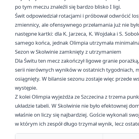
po tym meczu znaleźli się bardzo blisko I ligi.
Świt odpowiedział rotacjami i próbował odwrócić losy
zmiennicy, ale ofensywnego przełamania już nie by
następne kartki: dla K. Jarzeca, K. Wojdaka i S. So
samego końca, jednak Olimpia utrzymała minimaln
Sezon w Skolwinie zamknięty z utrzymaniem
Dla Świtu ten mecz zakończył ligowe granie porażką
serii nierównych wyników w ostatnich tygodniach, 
osiągnięty. W bilansie sezonu zostaje więc przede w
występie.
Z kolei Olimpia wyjeżdża ze Szczecina z trzema pu
układzie tabeli. W Skolwinie nie było efektownej dom
właśnie on liczy się najbardziej. Goście wykonali swo
w którym ich zespół długo trzymał wynik, lecz ostat