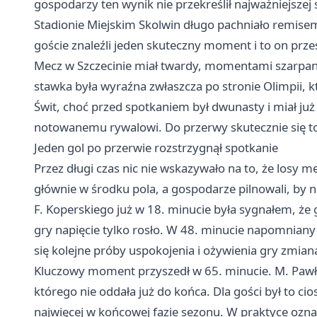
gospodarzy ten wynik nie przekreślił najważniejsze
Stadionie Miejskim Skolwin długo pachniało remisem
goście znaleźli jeden skuteczny moment i to on prze
Mecz w Szczecinie miał twardy, momentami szarpany 
stawka była wyraźna zwłaszcza po stronie Olimpii, kt
Świt, choć przed spotkaniem był dwunasty i miał już
notowanemu rywalowi. Do przerwy skutecznie się t
Jeden gol po przerwie rozstrzygnął spotkanie
Przez długi czas nic nie wskazywało na to, że losy me
głównie w środku pola, a gospodarze pilnowali, by ni
F. Koperskiego już w 18. minucie była sygnałem, że
gry napięcie tylko rosło. W 48. minucie napomniany z
się kolejne próby uspokojenia i ożywienia gry zmian
Kluczowy moment przyszedł w 65. minucie. M. Pawłows
którego nie oddała już do końca. Dla gości był to ci
najwięcej w końcowej fazie sezonu. W praktyce ozna