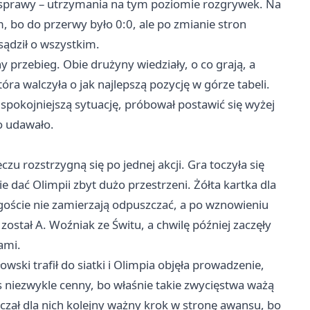
j sprawy – utrzymania na tym poziomie rozgrywek. Na
, bo do przerwy było 0:0, ale po zmianie stron
sądził o wszystkim.
przebieg. Obie drużyny wiedziały, o co grają, a
óra walczyła o jak najlepszą pozycję w górze tabeli.
 spokojniejszą sytuację, próbował postawić się wyżej
o udawało.
czu rozstrzygną się po jednej akcji. Gra toczyła się
e dać Olimpii zbyt dużo przestrzeni. Żółta kartka dla
 goście nie zamierzają odpuszczać, a po wznowieniu
ostał A. Woźniak ze Świtu, a chwilę później zaczęły
ami.
ki trafił do siatki i Olimpia objęła prowadzenie,
os niezwykle cenny, bo właśnie takie zwycięstwa ważą
czał dla nich kolejny ważny krok w stronę awansu, bo