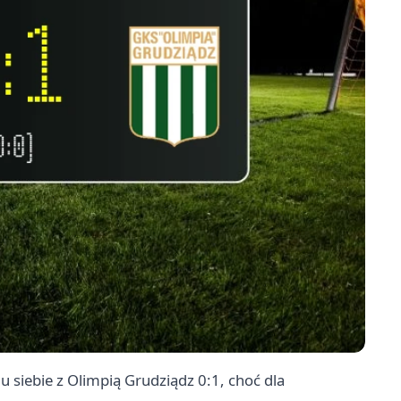
 u siebie z Olimpią
Grudziądz
0:1, choć dla