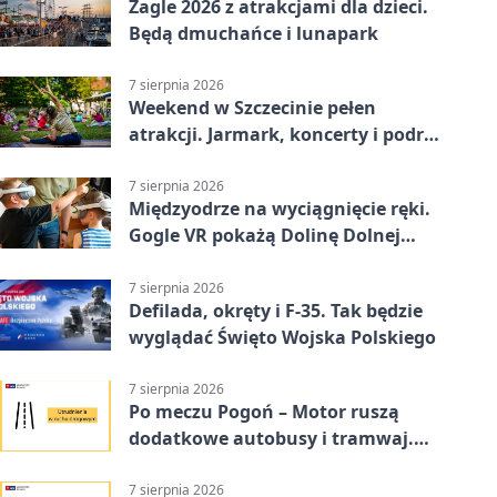
Żagle 2026 z atrakcjami dla dzieci.
Będą dmuchańce i lunapark
7 sierpnia 2026
Weekend w Szczecinie pełen
atrakcji. Jarmark, koncerty i podróż
tramwajem
7 sierpnia 2026
Międzyodrze na wyciągnięcie ręki.
Gogle VR pokażą Dolinę Dolnej
Odry
7 sierpnia 2026
Defilada, okręty i F-35. Tak będzie
wyglądać Święto Wojska Polskiego
7 sierpnia 2026
Po meczu Pogoń – Motor ruszą
dodatkowe autobusy i tramwaj.
Znamy trasy
7 sierpnia 2026