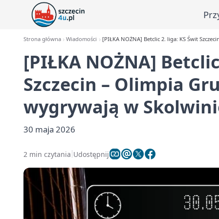
Prz
Strona główna
Wiadomości
[PIŁKA NOŻNA] Betclic 2. liga: KS Świt Szczec
[PIŁKA NOŻNA] Betclic 
Szczecin – Olimpia Gru
wygrywają w Skolwini
30 maja 2026
2 min czytania
Udostępnij