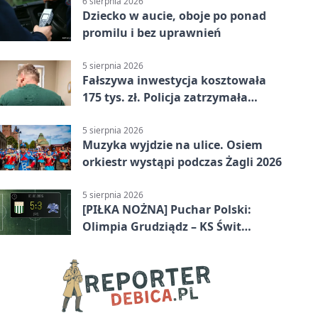
6 sierpnia 2026
Dziecko w aucie, oboje po ponad
promilu i bez uprawnień
5 sierpnia 2026
Fałszywa inwestycja kosztowała
175 tys. zł. Policja zatrzymała
podejrzanych
5 sierpnia 2026
Muzyka wyjdzie na ulice. Osiem
orkiestr wystąpi podczas Żagli 2026
5 sierpnia 2026
[PIŁKA NOŻNA] Puchar Polski:
Olimpia Grudziądz – KS Świt
Szczecin 5:3 po dogrywce. Świt
stracił dwubramkowe prowadzenie