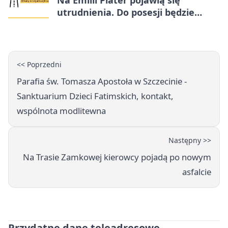
Na Emilii Plater pojawią się
utrudnienia. Do posesji będzie
można dojechać
<< Poprzedni
Parafia św. Tomasza Apostoła w Szczecinie -
Sanktuarium Dzieci Fatimskich, kontakt,
wspólnota modlitewna
Następny >>
Na Trasie Zamkowej kierowcy pojadą po nowym
asfalcie
Przydatne dane teleadresowe