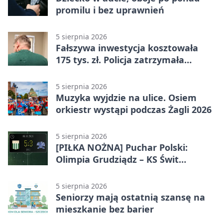
promilu i bez uprawnień
5 sierpnia 2026
Fałszywa inwestycja kosztowała
175 tys. zł. Policja zatrzymała
podejrzanych
5 sierpnia 2026
Muzyka wyjdzie na ulice. Osiem
orkiestr wystąpi podczas Żagli 2026
5 sierpnia 2026
[PIŁKA NOŻNA] Puchar Polski:
Olimpia Grudziądz – KS Świt
Szczecin 5:3 po dogrywce. Świt
stracił dwubramkowe prowadzenie
5 sierpnia 2026
Seniorzy mają ostatnią szansę na
mieszkanie bez barier