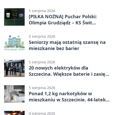
5 sierpnia 2026
[PIŁKA NOŻNA] Puchar Polski:
Olimpia Grudziądz – KS Świt
Szczecin 5:3 po dogrywce. Świt
stracił dwubramkowe prowadzenie
5 sierpnia 2026
Seniorzy mają ostatnią szansę na
mieszkanie bez barier
5 sierpnia 2026
20 nowych elektryków dla
Szczecina. Większe baterie i zasięg
ponad 300 km
5 sierpnia 2026
Ponad 1,2 kg narkotyków w
mieszkaniu w Szczecinie. 44-latek
aresztowany
4 sierpnia 2026