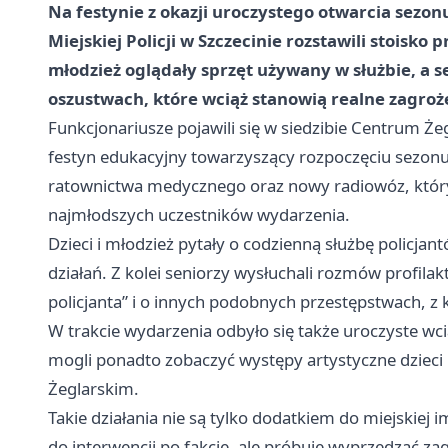
Na festynie z okazji uroczystego otwarcia sezon
Miejskiej Policji w Szczecinie rozstawili stoisko
młodzież oglądały sprzęt używany w służbie, a s
oszustwach, które wciąż stanowią realne zagroż
Funkcjonariusze pojawili się w siedzibie Centrum Żegl
festyn edukacyjny towarzyszący rozpoczęciu sezonu.
ratownictwa medycznego oraz nowy radiowóz, który
najmłodszych uczestników wydarzenia.
Dzieci i młodzież pytały o codzienną służbę policj
działań. Z kolei seniorzy wysłuchali rozmów profil
policjanta” i o innych podobnych przestępstwach, z k
W trakcie wydarzenia odbyło się także uroczyste wci
mogli ponadto zobaczyć występy artystyczne dzieci 
Żeglarskim.
Takie działania nie są tylko dodatkiem do miejskiej i
do interwencji po fakcie, ale próbuje wyprzedzać zag