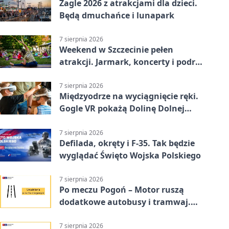
Żagle 2026 z atrakcjami dla dzieci.
Będą dmuchańce i lunapark
7 sierpnia 2026
Weekend w Szczecinie pełen
atrakcji. Jarmark, koncerty i podróż
tramwajem
7 sierpnia 2026
Międzyodrze na wyciągnięcie ręki.
Gogle VR pokażą Dolinę Dolnej
Odry
7 sierpnia 2026
Defilada, okręty i F-35. Tak będzie
wyglądać Święto Wojska Polskiego
7 sierpnia 2026
Po meczu Pogoń – Motor ruszą
dodatkowe autobusy i tramwaj.
Znamy trasy
7 sierpnia 2026