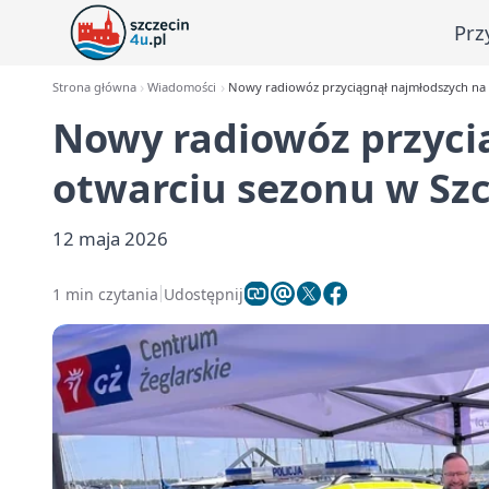
Prz
Strona główna
Wiadomości
Nowy radiowóz przyciągnął najmłodszych na 
Nowy radiowóz przyci
otwarciu sezonu w Szc
12 maja 2026
1 min czytania
Udostępnij