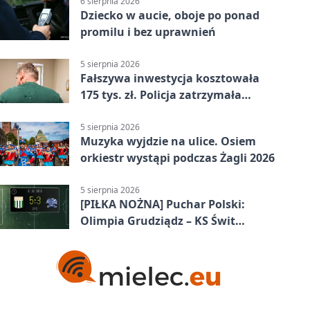
6 sierpnia 2026
Dziecko w aucie, oboje po ponad
promilu i bez uprawnień
5 sierpnia 2026
Fałszywa inwestycja kosztowała
175 tys. zł. Policja zatrzymała
podejrzanych
5 sierpnia 2026
Muzyka wyjdzie na ulice. Osiem
orkiestr wystąpi podczas Żagli 2026
5 sierpnia 2026
[PIŁKA NOŻNA] Puchar Polski:
Olimpia Grudziądz – KS Świt
Szczecin 5:3 po dogrywce. Świt
stracił dwubramkowe prowadzenie