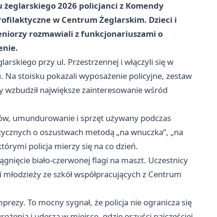
u żeglarskiego 2026 policjanci z Komendy
 profilaktyczne w Centrum Żeglarskim. Dzieci i
eniorzy rozmawiali z funkcjonariuszami o
enie.
arskiego przy ul. Przestrzennej i włączyli się w
 Na stoisku pokazali wyposażenie policyjne, zestaw
 wzbudził największe zainteresowanie wśród
antów, umundurowanie i sprzęt używany podczas
aktycznych o oszustwach metodą „na wnuczka”, „na
tórymi policja mierzy się na co dzień.
ągnięcie biało-czerwonej flagi na maszt. Uczestnicy
i młodzieży ze szkół współpracujących z Centrum
mprezy. To mocny sygnał, że policja nie ogranicza się
rożenia i uderza w miejsce, gdzie oszuści najczęściej