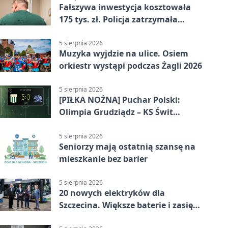
Fałszywa inwestycja kosztowała
175 tys. zł. Policja zatrzymała
podejrzanych
5 sierpnia 2026
Muzyka wyjdzie na ulice. Osiem
orkiestr wystąpi podczas Żagli 2026
5 sierpnia 2026
[PIŁKA NOŻNA] Puchar Polski:
Olimpia Grudziądz – KS Świt
Szczecin 5:3 po dogrywce. Świt
stracił dwubramkowe prowadzenie
5 sierpnia 2026
Seniorzy mają ostatnią szansę na
mieszkanie bez barier
5 sierpnia 2026
20 nowych elektryków dla
Szczecina. Większe baterie i zasięg
ponad 300 km