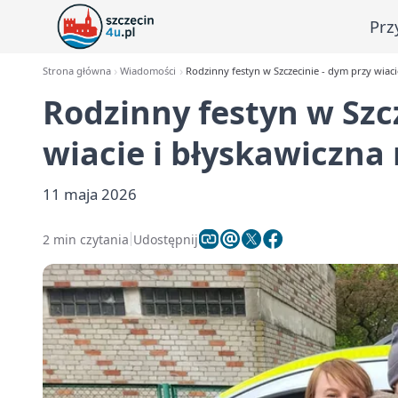
Prz
Strona główna
Wiadomości
Rodzinny festyn w Szczecinie - dym przy wiacie
Rodzinny festyn w Szc
wiacie i błyskawiczna 
11 maja 2026
2 min czytania
Udostępnij