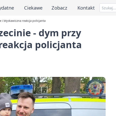
ydatne
Ciekawe
Zobacz
Kontakt
 i błyskawiczna reakcja policjanta
zecinie - dym przy
reakcja policjanta