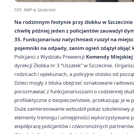
FOT. KMP w Szczecinie
Na rodzinnym festynie przy żłobku w Szczecinie 
chwilę później jeden z policjantów zauważył dym
35. Funkcjonariusz natychmiast ruszył na miejsc
pojemniki na odpady, zanim ogień zdążył objąć 
Policjanci z Wydziału Prewencji
Komendy Miejskiej P
dyrekcji Żłobka nr 3 “Uszatek” w Szczecinie. Organi
rodzicach i opiekunach, a policyjne stoisko od pocz
Dzieci mogły z bliska obejrzeć oznakowane radiowozy
porozmawiać z funkcjonariuszami o codziennej słu
profilaktyczne o bezpieczeństwie, przekazując je 
Duże zainteresowanie wzbudził pokaz szkoleniowy 
elementy treningu i umiejętności wykorzystywane p
współpracę policjantów i czworonożnych partnerów