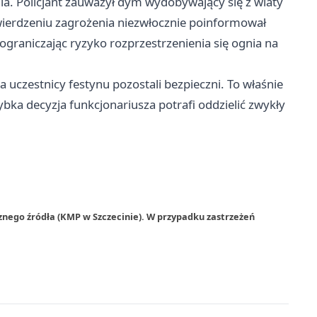
nia. Policjant zauważył dym wydobywający się z wiaty
twierdzeniu zagrożenia niezwłocznie poinformował
 ograniczając ryzyko rozprzestrzenienia się ognia na
 a uczestnicy festynu pozostali bezpieczni. To właśnie
zybka decyzja funkcjonariusza potrafi oddzielić zwykły
znego źródła (KMP w Szczecinie). W przypadku zastrzeżeń