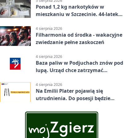
5 sierpnia 2026
Ponad 1,2 kg narkotyków w
mieszkaniu w Szczecinie. 44-latek
aresztowany
4 sierpnia 2026
Filharmonia od środka - wakacyjne
zwiedzanie pełne zaskoczeń
4 sierpnia 2026
Baza paliw w Podjuchach znów pod
lupą. Urząd chce zatrzymać
procedurę
4 sierpnia 2026
Na Emilii Plater pojawią się
utrudnienia. Do posesji będzie
można dojechać