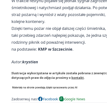
W trakcie festynu pojawił się jednak sygnał zagroże
śmietnikowej i natychmiast podjął działania. Po po
straż pożarną i wyniósł z wiaty pozostałe pojemniki,
kolejne kontenery.
Dzięki temu pożar nie objął dalszej części śmietnika,
taki przebieg zdarzeń najlepiej pokazuje, że jedna s
rodzinny piknik od poważnej interwencji.
na podstawie:
KMP w Szczecinie
.
Autor:
krystian
Ilustracja wykorzystana w artykule została pobrana z zewnętr
dotyczących praw do zdjęcia prosimy o
kontakt
.
Zaobserwuj nas!
Facebook
Google News