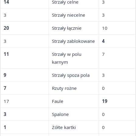
14
Strzały celne
3
3
Strzały niecelne
3
20
Strzały łącznie
10
3
Strzały zablokowane
4
11
Strzały w polu
7
karnym
9
Strzały spoza pola
3
7
Rzuty rożne
0
17
Faule
19
3
Spalone
0
1
Żółte kartki
0