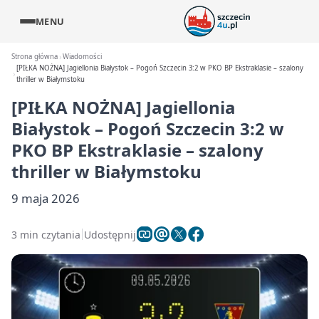
MENU
Strona główna
Wiadomości
[PIŁKA NOŻNA] Jagiellonia Białystok – Pogoń Szczecin 3:2 w PKO BP Ekstraklasie – szalony
thriller w Białymstoku
[PIŁKA NOŻNA] Jagiellonia
Białystok – Pogoń Szczecin 3:2 w
PKO BP Ekstraklasie – szalony
thriller w Białymstoku
9 maja 2026
3 min czytania
Udostępnij