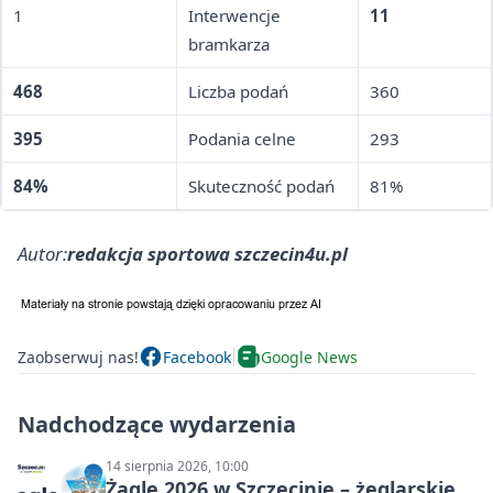
1
Interwencje
11
bramkarza
468
Liczba podań
360
395
Podania celne
293
84%
Skuteczność podań
81%
Autor:
redakcja sportowa szczecin4u.pl
Zaobserwuj nas!
Facebook
Google News
Nadchodzące wydarzenia
14 sierpnia 2026, 10:00
Żagle 2026 w Szczecinie – żeglarskie