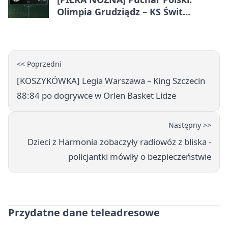
Olimpia Grudziądz – KS Świt
Szczecin 5:3 po dogrywce. Świt
stracił dwubramkowe prowadzenie
<< Poprzedni
[KOSZYKÓWKA] Legia Warszawa – King Szczecin
88:84 po dogrywce w Orlen Basket Lidze
Następny >>
Dzieci z Harmonia zobaczyły radiowóz z bliska -
policjantki mówiły o bezpieczeństwie
Przydatne dane teleadresowe