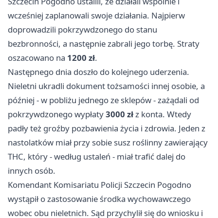
Szczecin Pogodno ustalili, że działali wspólnie i
wcześniej zaplanowali swoje działania. Najpierw
doprowadzili pokrzywdzonego do stanu
bezbronności, a następnie zabrali jego torbę. Straty
oszacowano na
1200 zł
.
Następnego dnia doszło do kolejnego uderzenia.
Nieletni ukradli dokument tożsamości innej osobie, a
później - w pobliżu jednego ze sklepów - zażądali od
pokrzywdzonego wypłaty
3000 zł
z konta. Wtedy
padły też groźby pozbawienia życia i zdrowia. Jeden z
nastolatków miał przy sobie susz roślinny zawierający
THC, który - według ustaleń - miał trafić dalej do
innych osób.
Komendant Komisariatu Policji Szczecin Pogodno
wystąpił o zastosowanie środka wychowawczego
wobec obu nieletnich. Sąd przychylił się do wniosku i