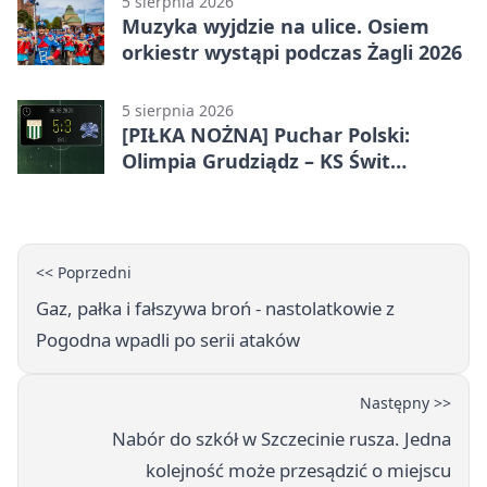
5 sierpnia 2026
Muzyka wyjdzie na ulice. Osiem
orkiestr wystąpi podczas Żagli 2026
5 sierpnia 2026
[PIŁKA NOŻNA] Puchar Polski:
Olimpia Grudziądz – KS Świt
Szczecin 5:3 po dogrywce. Świt
stracił dwubramkowe prowadzenie
<< Poprzedni
Gaz, pałka i fałszywa broń - nastolatkowie z
Pogodna wpadli po serii ataków
Następny >>
Nabór do szkół w Szczecinie rusza. Jedna
kolejność może przesądzić o miejscu