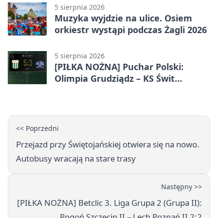
5 sierpnia 2026
Muzyka wyjdzie na ulice. Osiem
orkiestr wystąpi podczas Żagli 2026
5 sierpnia 2026
[PIŁKA NOŻNA] Puchar Polski:
Olimpia Grudziądz – KS Świt
Szczecin 5:3 po dogrywce. Świt
stracił dwubramkowe prowadzenie
<< Poprzedni
Przejazd przy Świętojańskiej otwiera się na nowo.
Autobusy wracają na stare trasy
Następny >>
[PIŁKA NOŻNA] Betclic 3. Liga Grupa 2 (Grupa II):
Pogoń Szczecin II – Lech Poznań II 2:2