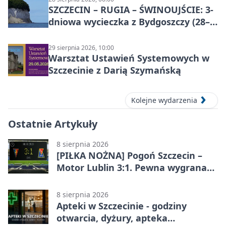
SZCZECIN – RUGIA – ŚWINOUJŚCIE: 3-
dniowa wycieczka z Bydgoszczy (28–
30 sierpnia 2026)
29 sierpnia 2026, 10:00
Warsztat Ustawień Systemowych w
Szczecinie z Darią Szymańską
Kolejne wydarzenia
Ostatnie Artykuły
8 sierpnia 2026
[PIŁKA NOŻNA] Pogoń Szczecin –
Motor Lublin 3:1. Pewna wygrana
Portowców w PKO BP Ekstraklasie
8 sierpnia 2026
Apteki w Szczecinie - godziny
otwarcia, dyżury, apteka