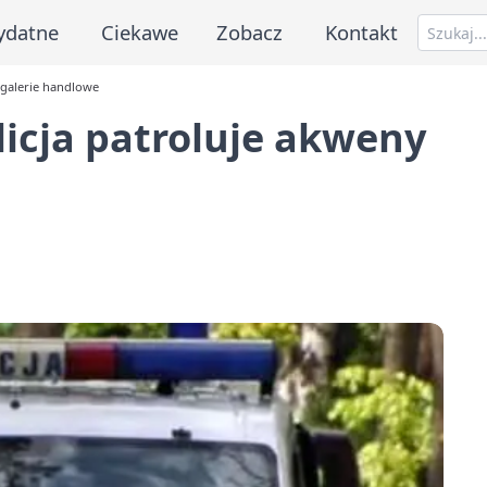
ydatne
Ciekawe
Zobacz
Kontakt
i galerie handlowe
olicja patroluje akweny