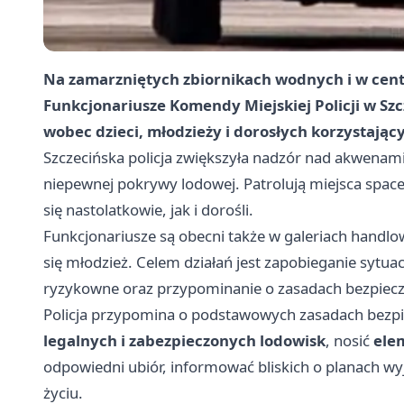
Na zamarzniętych zbiornikach wodnych i w cent
Funkcjonariusze Komendy Miejskiej Policji w Szc
wobec dzieci, młodzieży i dorosłych korzystając
Szczecińska policja zwiększyła nadzór nad akwenam
niepewnej pokrywy lodowej. Patrolują miejsca spac
się nastolatkowie, jak i dorośli.
Funkcjonariusze są obecni także w galeriach handlo
się młodzież. Celem działań jest zapobieganie syt
ryzykowne oraz przypominanie o zasadach bezpie
Policja przypomina o podstawowych zasadach bezpiec
legalnych i zabezpieczonych lodowisk
, nosić
ele
odpowiedni ubiór, informować bliskich o planach wyj
życiu.