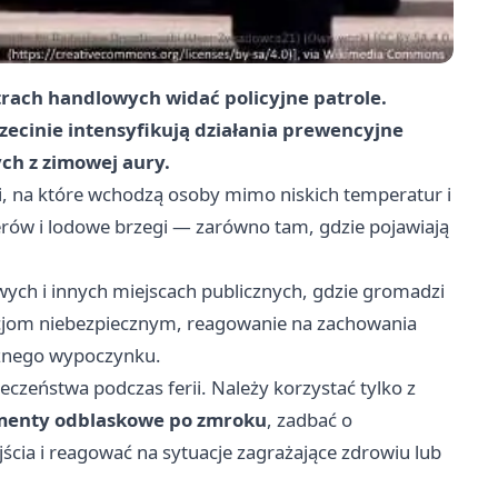
rach handlowych widać policyjne patrole.
zecinie intensyfikują działania prewencyjne
ych z zimowej aury.
i, na które wchodzą osoby mimo niskich temperatur i
erów i lodowe brzegi — zarówno tam, gdzie pojawiają
wych i innych miejscach publicznych, gdzie gromadzi
uacjom niebezpiecznym, reagowanie na zachowania
cznego wypoczynku.
zeństwa podczas ferii. Należy korzystać tylko z
menty odblaskowe po zmroku
, zadbać o
ścia i reagować na sytuacje zagrażające zdrowiu lub