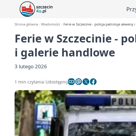
Prz
Strona główna
Wiadomości
Ferie w Szczecinie - policja patroluje akweny 
Ferie w Szczecinie - p
i galerie handlowe
3 lutego 2026
1 min czytania
Udostępnij