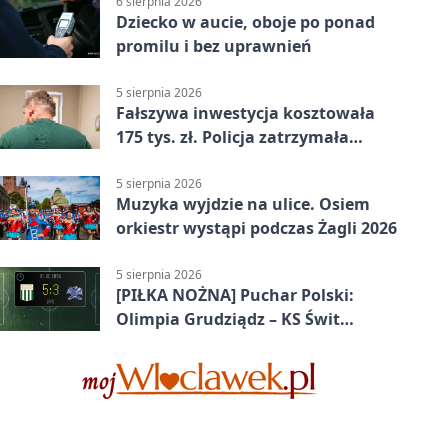
6 sierpnia 2026
Dziecko w aucie, oboje po ponad
promilu i bez uprawnień
5 sierpnia 2026
Fałszywa inwestycja kosztowała
175 tys. zł. Policja zatrzymała
podejrzanych
5 sierpnia 2026
Muzyka wyjdzie na ulice. Osiem
orkiestr wystąpi podczas Żagli 2026
5 sierpnia 2026
[PIŁKA NOŻNA] Puchar Polski:
Olimpia Grudziądz – KS Świt
Szczecin 5:3 po dogrywce. Świt
stracił dwubramkowe prowadzenie