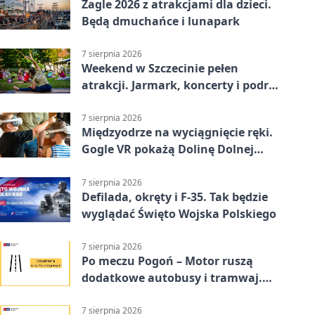
Żagle 2026 z atrakcjami dla dzieci.
Będą dmuchańce i lunapark
7 sierpnia 2026
Weekend w Szczecinie pełen
atrakcji. Jarmark, koncerty i podróż
tramwajem
7 sierpnia 2026
Międzyodrze na wyciągnięcie ręki.
Gogle VR pokażą Dolinę Dolnej
Odry
7 sierpnia 2026
Defilada, okręty i F-35. Tak będzie
wyglądać Święto Wojska Polskiego
7 sierpnia 2026
Po meczu Pogoń – Motor ruszą
dodatkowe autobusy i tramwaj.
Znamy trasy
7 sierpnia 2026