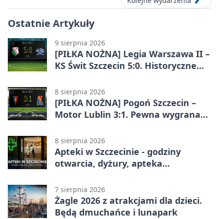
Kolejne wydarzenia
Ostatnie Artykuły
9 sierpnia 2026
[PIŁKA NOŻNA] Legia Warszawa II –
KS Świt Szczecin 5:0. Historyczne
zwycięstwo rezerw Legii w Betclic 2.
lidze
8 sierpnia 2026
[PIŁKA NOŻNA] Pogoń Szczecin –
Motor Lublin 3:1. Pewna wygrana
Portowców w PKO BP Ekstraklasie
8 sierpnia 2026
Apteki w Szczecinie - godziny
otwarcia, dyżury, apteka
całodobowa
7 sierpnia 2026
Żagle 2026 z atrakcjami dla dzieci.
Będą dmuchańce i lunapark