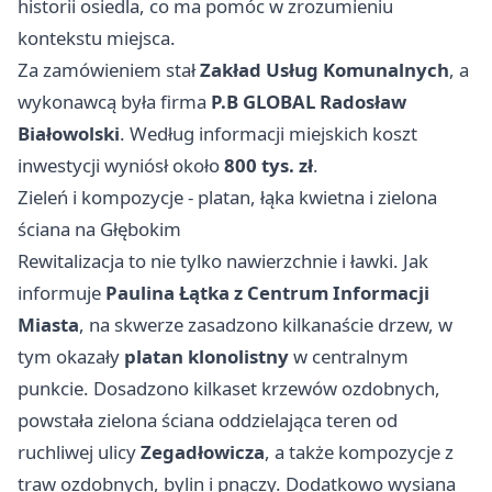
historii osiedla, co ma pomóc w zrozumieniu
kontekstu miejsca.
Za zamówieniem stał
Zakład Usług Komunalnych
, a
wykonawcą była firma
P.B GLOBAL Radosław
Białowolski
. Według informacji miejskich koszt
inwestycji wyniósł około
800 tys. zł
.
Zieleń i kompozycje - platan, łąka kwietna i zielona
ściana na Głębokim
Rewitalizacja to nie tylko nawierzchnie i ławki. Jak
informuje
Paulina Łątka z Centrum Informacji
Miasta
, na skwerze zasadzono kilkanaście drzew, w
tym okazały
platan klonolistny
w centralnym
punkcie. Dosadzono kilkaset krzewów ozdobnych,
powstała zielona ściana oddzielająca teren od
ruchliwej ulicy
Zegadłowicza
, a także kompozycje z
traw ozdobnych, bylin i pnączy. Dodatkowo wysiana