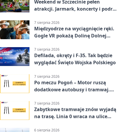
Weekend w Szczecinie pełen
atrakcji. Jarmark, koncerty i podróż
tramwajem
7 sierpnia 2026
Międzyodrze na wyciągnięcie ręki.
Gogle VR pokażą Dolinę Dolnej
Odry
7 sierpnia 2026
Defilada, okręty i F-35. Tak będzie
wyglądać Święto Wojska Polskiego
7 sierpnia 2026
Po meczu Pogoń – Motor ruszą
dodatkowe autobusy i tramwaj.
Znamy trasy
7 sierpnia 2026
Zabytkowe tramwaje znów wyjadą
na trasę. Linia 0 wraca na ulice
Szczecina
6 sierpnia 2026