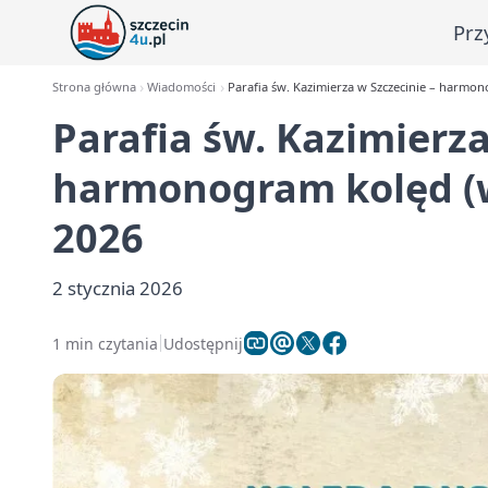
Prz
Strona główna
Wiadomości
Parafia św. Kazimierza w Szczecinie – harmon
Parafia św. Kazimierza
harmonogram kolęd (w
2026
2 stycznia 2026
1 min czytania
Udostępnij