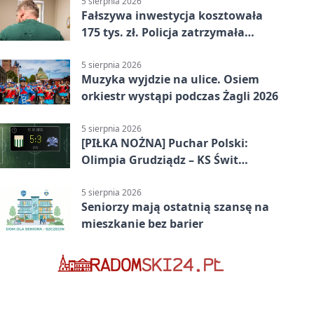
5 sierpnia 2026
Fałszywa inwestycja kosztowała
175 tys. zł. Policja zatrzymała
podejrzanych
5 sierpnia 2026
Muzyka wyjdzie na ulice. Osiem
orkiestr wystąpi podczas Żagli 2026
5 sierpnia 2026
[PIŁKA NOŻNA] Puchar Polski:
Olimpia Grudziądz – KS Świt
Szczecin 5:3 po dogrywce. Świt
stracił dwubramkowe prowadzenie
5 sierpnia 2026
Seniorzy mają ostatnią szansę na
mieszkanie bez barier